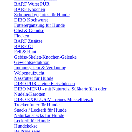
BARF Wurst PUR
BARF Knochen
Schonend gegartes für Hunde
DIBO Kochwurst
Futterergänzung für Hunde
Obst & Gemüse
Flocken
BARF Zusätze
BARF Öl
Fell & Haut
Gebiss-Skelett-Knochen-Gelenke
Gewichtsreduktion
Immunsystem & Verdauung
Welpenaufzucht
Nassfutter für Hunde
DIBO PUR - reine Fleischdosen
DIBO MENÜ - mit Naturreis, Süßkartoffeln oder
Nudeln/Karotten
DIBO EXKLUSIV - reines Muskelfleisch
Trockenfutter für Hunde
Snacks / Leckerli für Hunde
Naturkausnacks für Hunde
Leckerli für Hunde
Hundekekse
Beißspielzeug