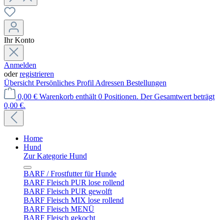
Ihr Konto
Anmelden
oder
registrieren
Übersicht
Persönliches Profil
Adressen
Bestellungen
0,00 €
Warenkorb enthält 0 Positionen. Der Gesamtwert beträgt
0,00 €.
Home
Hund
Zur Kategorie Hund
BARF / Frostfutter für Hunde
BARF Fleisch PUR lose rollend
BARF Fleisch PUR gewolft
BARF Fleisch MIX lose rollend
BARF Fleisch MENÜ
BARF Fleisch gekocht