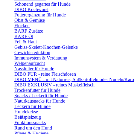
Schonend gegartes für Hunde
DIBO Kochwurst
Futterergänzung für Hunde
Obst & Gemüse
Flocken
BARF Zusätze
BARF Öl
Fell & Haut
Gebiss-Skelett-Knochen-Gelenke
Gewichtsreduktion
Immunsystem & Verdauung
Welpenaufzucht
Nassfutter für Hunde
DIBO PUR - reine Fleischdosen
DIBO MENÜ - mit Naturreis, Süßkartoffeln oder Nudeln/Karo
DIBO EXKLUSIV - reines Muskelfleisch
Trockenfutter für Hunde
Snacks / Leckerli für Hunde
Naturkausnacks für Hunde
Leckerli für Hunde
Hundekekse
Beißspielzeug
Funktionssnacks
Rund um den Hund
Pflege & Hygiene