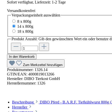
Sofort verfügbar, Lieferzeit: 1-2 Tage
Versandkostenfrei
Verpackungseinheit
auswählen
8 x 800g
14 x 800g
18 x 800g
Produkt Anzahl: Gib den gewünschten Wert ein oder benutze di
In den Warenkorb
Zum Merkzettel hinzufügen
Produktnummer:
1326.14
GTIN/EAN:
4000819013266
Hersteller:
DIBO Tierkost GmbH
Herstellernummer:
1326
Beschreibung
DIBO Pferd - B.A.R.F. Tiefkühlwurst 800g (2
Hersteller