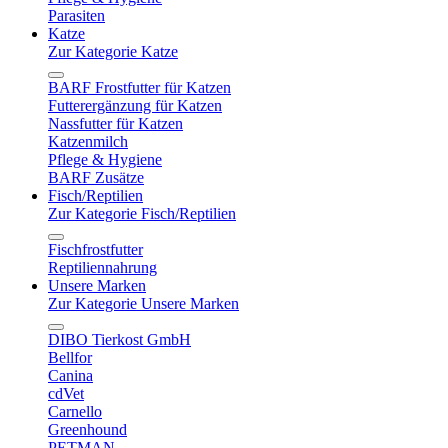
Parasiten
Katze
Zur Kategorie Katze
BARF Frostfutter für Katzen
Futterergänzung für Katzen
Nassfutter für Katzen
Katzenmilch
Pflege & Hygiene
BARF Zusätze
Fisch/Reptilien
Zur Kategorie Fisch/Reptilien
Fischfrostfutter
Reptiliennahrung
Unsere Marken
Zur Kategorie Unsere Marken
DIBO Tierkost GmbH
Bellfor
Canina
cdVet
Carnello
Greenhound
PETMAN