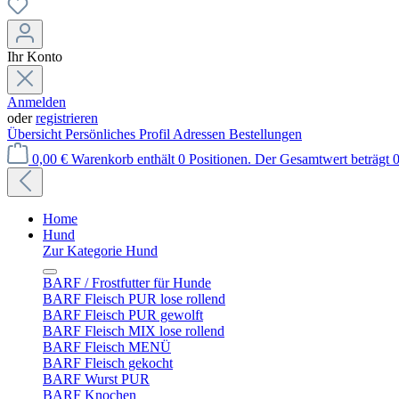
Ihr Konto
Anmelden
oder
registrieren
Übersicht
Persönliches Profil
Adressen
Bestellungen
0,00 €
Warenkorb enthält 0 Positionen. Der Gesamtwert beträgt 0
Home
Hund
Zur Kategorie Hund
BARF / Frostfutter für Hunde
BARF Fleisch PUR lose rollend
BARF Fleisch PUR gewolft
BARF Fleisch MIX lose rollend
BARF Fleisch MENÜ
BARF Fleisch gekocht
BARF Wurst PUR
BARF Knochen