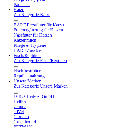
Parasiten
Katze
Zur Kategorie Katze
BARF Frostfutter für Katzen
Futterergänzung für Katzen
Nassfutter für Katzen
Katzenmilch
Pflege & Hygiene
BARF Zusätze
Fisch/Reptilien
Zur Kategorie Fisch/Reptilien
Fischfrostfutter
Reptiliennahrung
Unsere Marken
Zur Kategorie Unsere Marken
DIBO Tierkost GmbH
Bellfor
Canina
cdVet
Carnello
Greenhound
PETMAN