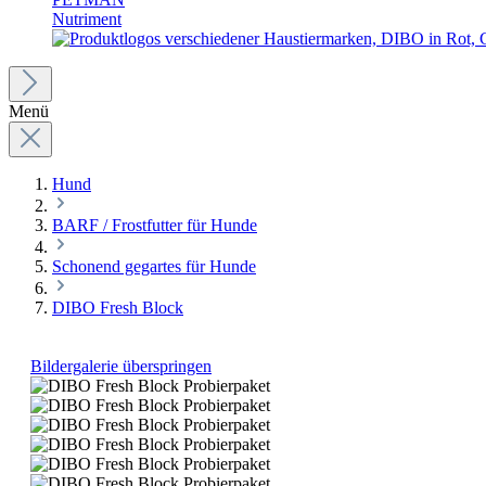
Nutriment
Menü
Hund
BARF / Frostfutter für Hunde
Schonend gegartes für Hunde
DIBO Fresh Block
Bildergalerie überspringen