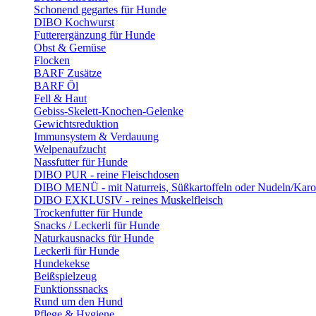
Schonend gegartes für Hunde
DIBO Kochwurst
Futterergänzung für Hunde
Obst & Gemüse
Flocken
BARF Zusätze
BARF Öl
Fell & Haut
Gebiss-Skelett-Knochen-Gelenke
Gewichtsreduktion
Immunsystem & Verdauung
Welpenaufzucht
Nassfutter für Hunde
DIBO PUR - reine Fleischdosen
DIBO MENÜ - mit Naturreis, Süßkartoffeln oder Nudeln/Karo
DIBO EXKLUSIV - reines Muskelfleisch
Trockenfutter für Hunde
Snacks / Leckerli für Hunde
Naturkausnacks für Hunde
Leckerli für Hunde
Hundekekse
Beißspielzeug
Funktionssnacks
Rund um den Hund
Pflege & Hygiene