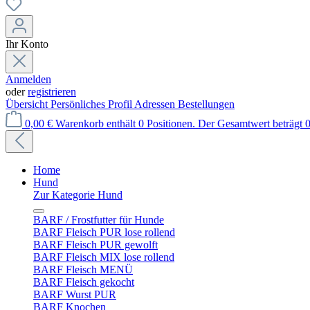
Ihr Konto
Anmelden
oder
registrieren
Übersicht
Persönliches Profil
Adressen
Bestellungen
0,00 €
Warenkorb enthält 0 Positionen. Der Gesamtwert beträgt 0
Home
Hund
Zur Kategorie Hund
BARF / Frostfutter für Hunde
BARF Fleisch PUR lose rollend
BARF Fleisch PUR gewolft
BARF Fleisch MIX lose rollend
BARF Fleisch MENÜ
BARF Fleisch gekocht
BARF Wurst PUR
BARF Knochen