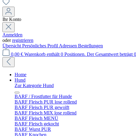
Ihr Konto
Anmelden
oder
registrieren
Übersicht
Persönliches Profil
Adressen
Bestellungen
0,00 €
Warenkorb enthält 0 Positionen. Der Gesamtwert beträgt 0
Home
Hund
Zur Kategorie Hund
BARF / Frostfutter für Hunde
BARF Fleisch PUR lose rollend
BARF Fleisch PUR gewolft
BARF Fleisch MIX lose rollend
BARF Fleisch MENÜ
BARF Fleisch gekocht
BARF Wurst PUR
BARF Knochen