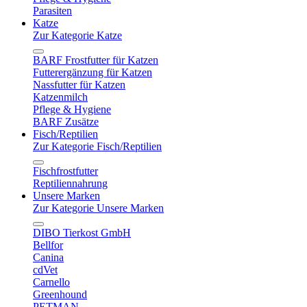
Parasiten
Katze
Zur Kategorie Katze
BARF Frostfutter für Katzen
Futterergänzung für Katzen
Nassfutter für Katzen
Katzenmilch
Pflege & Hygiene
BARF Zusätze
Fisch/Reptilien
Zur Kategorie Fisch/Reptilien
Fischfrostfutter
Reptiliennahrung
Unsere Marken
Zur Kategorie Unsere Marken
DIBO Tierkost GmbH
Bellfor
Canina
cdVet
Carnello
Greenhound
PETMAN