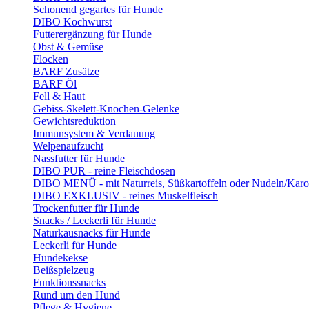
Schonend gegartes für Hunde
DIBO Kochwurst
Futterergänzung für Hunde
Obst & Gemüse
Flocken
BARF Zusätze
BARF Öl
Fell & Haut
Gebiss-Skelett-Knochen-Gelenke
Gewichtsreduktion
Immunsystem & Verdauung
Welpenaufzucht
Nassfutter für Hunde
DIBO PUR - reine Fleischdosen
DIBO MENÜ - mit Naturreis, Süßkartoffeln oder Nudeln/Karo
DIBO EXKLUSIV - reines Muskelfleisch
Trockenfutter für Hunde
Snacks / Leckerli für Hunde
Naturkausnacks für Hunde
Leckerli für Hunde
Hundekekse
Beißspielzeug
Funktionssnacks
Rund um den Hund
Pflege & Hygiene