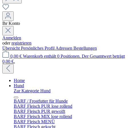
Ihr Konto
Anmelden
oder
registrieren
Übersicht
Persönliches Profil
Adressen
Bestellungen
0,00 €
Warenkorb enthält 0 Positionen. Der Gesamtwert beträgt
0,00 €.
Home
Hund
Zur Kategorie Hund
BARF / Frostfutter für Hunde
BARF Fleisch PUR lose rollend
BARF Fleisch PUR gewolft
BARF Fleisch MIX lose rollend
BARF Fleisch MENÜ
BARF Fleisch gekocht