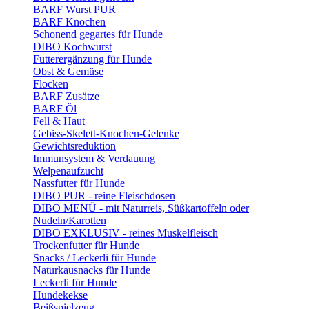
BARF Wurst PUR
BARF Knochen
Schonend gegartes für Hunde
DIBO Kochwurst
Futterergänzung für Hunde
Obst & Gemüse
Flocken
BARF Zusätze
BARF Öl
Fell & Haut
Gebiss-Skelett-Knochen-Gelenke
Gewichtsreduktion
Immunsystem & Verdauung
Welpenaufzucht
Nassfutter für Hunde
DIBO PUR - reine Fleischdosen
DIBO MENÜ - mit Naturreis, Süßkartoffeln oder
Nudeln/Karotten
DIBO EXKLUSIV - reines Muskelfleisch
Trockenfutter für Hunde
Snacks / Leckerli für Hunde
Naturkausnacks für Hunde
Leckerli für Hunde
Hundekekse
Beißspielzeug