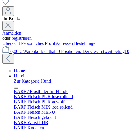
Ihr Konto
Anmelden
oder
registrieren
Übersicht
Persönliches Profil
Adressen
Bestellungen
0,00 €
Warenkorb enthält 0 Positionen. Der Gesamtwert beträgt 0
Home
Hund
Zur Kategorie Hund
BARF / Frostfutter für Hunde
BARF Fleisch PUR lose rollend
BARF Fleisch PUR gewolft
BARF Fleisch MIX lose rollend
BARF Fleisch MENÜ
BARF Fleisch gekocht
BARF Wurst PUR
BARF Knochen