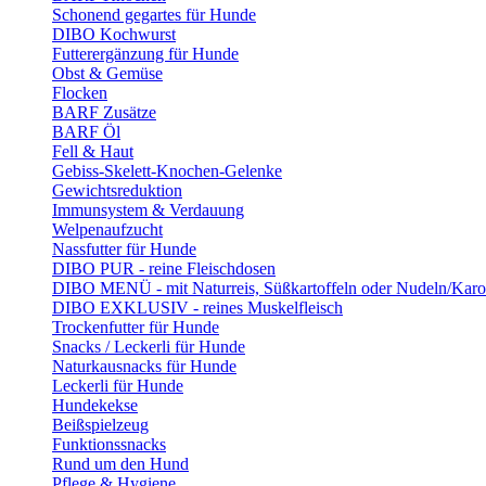
Schonend gegartes für Hunde
DIBO Kochwurst
Futterergänzung für Hunde
Obst & Gemüse
Flocken
BARF Zusätze
BARF Öl
Fell & Haut
Gebiss-Skelett-Knochen-Gelenke
Gewichtsreduktion
Immunsystem & Verdauung
Welpenaufzucht
Nassfutter für Hunde
DIBO PUR - reine Fleischdosen
DIBO MENÜ - mit Naturreis, Süßkartoffeln oder Nudeln/Karo
DIBO EXKLUSIV - reines Muskelfleisch
Trockenfutter für Hunde
Snacks / Leckerli für Hunde
Naturkausnacks für Hunde
Leckerli für Hunde
Hundekekse
Beißspielzeug
Funktionssnacks
Rund um den Hund
Pflege & Hygiene