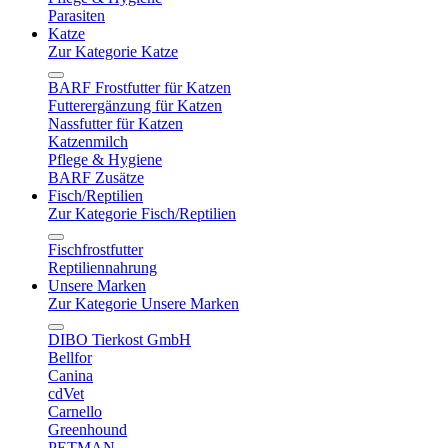
Parasiten
Katze
Zur Kategorie Katze
BARF Frostfutter für Katzen
Futterergänzung für Katzen
Nassfutter für Katzen
Katzenmilch
Pflege & Hygiene
BARF Zusätze
Fisch/Reptilien
Zur Kategorie Fisch/Reptilien
Fischfrostfutter
Reptiliennahrung
Unsere Marken
Zur Kategorie Unsere Marken
DIBO Tierkost GmbH
Bellfor
Canina
cdVet
Carnello
Greenhound
PETMAN