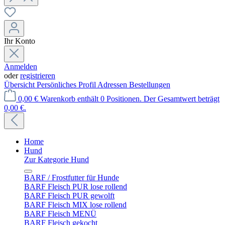
Ihr Konto
Anmelden
oder
registrieren
Übersicht
Persönliches Profil
Adressen
Bestellungen
0,00 €
Warenkorb enthält 0 Positionen. Der Gesamtwert beträgt
0,00 €.
Home
Hund
Zur Kategorie Hund
BARF / Frostfutter für Hunde
BARF Fleisch PUR lose rollend
BARF Fleisch PUR gewolft
BARF Fleisch MIX lose rollend
BARF Fleisch MENÜ
BARF Fleisch gekocht