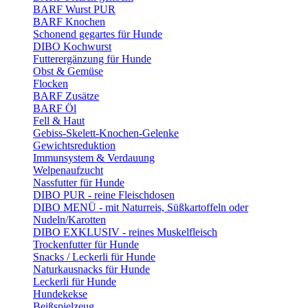
BARF Wurst PUR
BARF Knochen
Schonend gegartes für Hunde
DIBO Kochwurst
Futterergänzung für Hunde
Obst & Gemüse
Flocken
BARF Zusätze
BARF Öl
Fell & Haut
Gebiss-Skelett-Knochen-Gelenke
Gewichtsreduktion
Immunsystem & Verdauung
Welpenaufzucht
Nassfutter für Hunde
DIBO PUR - reine Fleischdosen
DIBO MENÜ - mit Naturreis, Süßkartoffeln oder
Nudeln/Karotten
DIBO EXKLUSIV - reines Muskelfleisch
Trockenfutter für Hunde
Snacks / Leckerli für Hunde
Naturkausnacks für Hunde
Leckerli für Hunde
Hundekekse
Beißspielzeug