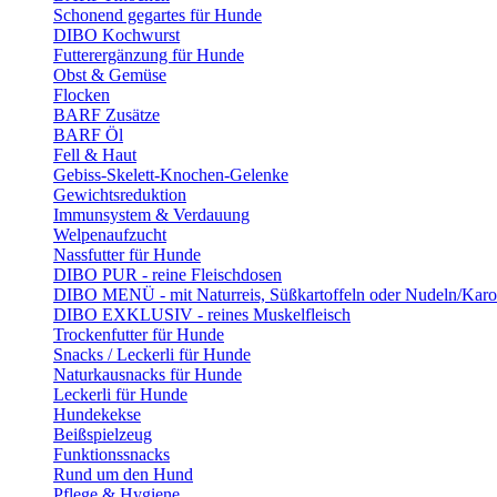
Schonend gegartes für Hunde
DIBO Kochwurst
Futterergänzung für Hunde
Obst & Gemüse
Flocken
BARF Zusätze
BARF Öl
Fell & Haut
Gebiss-Skelett-Knochen-Gelenke
Gewichtsreduktion
Immunsystem & Verdauung
Welpenaufzucht
Nassfutter für Hunde
DIBO PUR - reine Fleischdosen
DIBO MENÜ - mit Naturreis, Süßkartoffeln oder Nudeln/Karo
DIBO EXKLUSIV - reines Muskelfleisch
Trockenfutter für Hunde
Snacks / Leckerli für Hunde
Naturkausnacks für Hunde
Leckerli für Hunde
Hundekekse
Beißspielzeug
Funktionssnacks
Rund um den Hund
Pflege & Hygiene