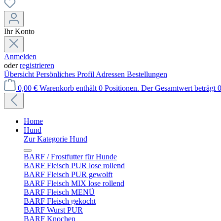
Ihr Konto
Anmelden
oder
registrieren
Übersicht
Persönliches Profil
Adressen
Bestellungen
0,00 €
Warenkorb enthält 0 Positionen. Der Gesamtwert beträgt 0
Home
Hund
Zur Kategorie Hund
BARF / Frostfutter für Hunde
BARF Fleisch PUR lose rollend
BARF Fleisch PUR gewolft
BARF Fleisch MIX lose rollend
BARF Fleisch MENÜ
BARF Fleisch gekocht
BARF Wurst PUR
BARF Knochen