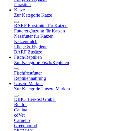
Parasiten
Katze
Zur Kategorie Katze
BARF Frostfutter für Katzen
Futterergänzung für Katzen
Nassfutter für Katzen
Katzenmilch
Pflege & Hygiene
BARF Zusätze
Fisch/Reptilien
Zur Kategorie Fisch/Reptilien
Fischfrostfutter
Reptiliennahrung
Unsere Marken
Zur Kategorie Unsere Marken
DIBO Tierkost GmbH
Bellfor
Canina
cdVet
Carnello
Greenhound
PETMAN