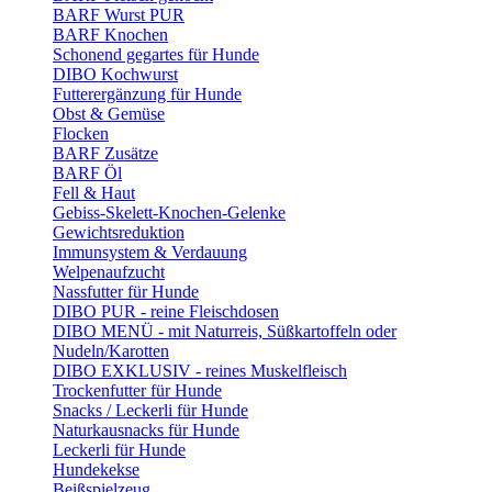
BARF Wurst PUR
BARF Knochen
Schonend gegartes für Hunde
DIBO Kochwurst
Futterergänzung für Hunde
Obst & Gemüse
Flocken
BARF Zusätze
BARF Öl
Fell & Haut
Gebiss-Skelett-Knochen-Gelenke
Gewichtsreduktion
Immunsystem & Verdauung
Welpenaufzucht
Nassfutter für Hunde
DIBO PUR - reine Fleischdosen
DIBO MENÜ - mit Naturreis, Süßkartoffeln oder
Nudeln/Karotten
DIBO EXKLUSIV - reines Muskelfleisch
Trockenfutter für Hunde
Snacks / Leckerli für Hunde
Naturkausnacks für Hunde
Leckerli für Hunde
Hundekekse
Beißspielzeug