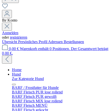
Ihr Konto
Anmelden
oder
registrieren
Übersicht
Persönliches Profil
Adressen
Bestellungen
0,00 €
Warenkorb enthält 0 Positionen. Der Gesamtwert beträgt
0,00 €.
Home
Hund
Zur Kategorie Hund
BARF / Frostfutter für Hunde
BARF Fleisch PUR lose rollend
BARF Fleisch PUR gewolft
BARF Fleisch MIX lose rollend
BARF Fleisch MENÜ
BARF Fleisch gekocht