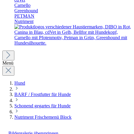
Carnello
Greenhound
PETMAN
Nutriment
Menü
Hund
BARF / Frostfutter für Hunde
Schonend gegartes für Hunde
Nutriment Frischemenü Block
Bildergalerie überspringen