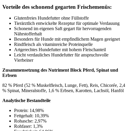
Vorteile des schonend gegarten Frischemenüs:
Glutenfreies Hundefutter ohne Füllstoffe
Tierärztlich entwickelte Rezeptur für optimale Verdauung
Schonend im eigenen Saft gegart für hervorragenden
Nährstofferhalt
Besonders für Hunde mit empfindlichem Magen geeignet
Rindfleisch als vitaminreiche Proteinquelle
Artgerechtes Hundefutter mit hohem Fleischanteil
Leicht verdauliches Hundefutter für anspruchsvolle
Vierbeiner
Zusammensetzung des Nutriment Block Pferd, Spinat und
Erbsen
82 % Pferd (52 % Muskelfleisch, Lunge, Fett), Reis, Chicorée, 2,4
% Spinat, Mineralstoffe, 1,6 % Erbsen, Karotten, Lachsöl, Hanföl
Analytische Bestandteile
Protein: 14,98%
Fettgehalt: 10,39%
Rohasche: 2,97%
Rohfaser: 1,3%