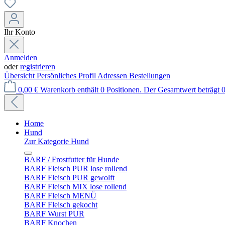
Ihr Konto
Anmelden
oder
registrieren
Übersicht
Persönliches Profil
Adressen
Bestellungen
0,00 €
Warenkorb enthält 0 Positionen. Der Gesamtwert beträgt 0
Home
Hund
Zur Kategorie Hund
BARF / Frostfutter für Hunde
BARF Fleisch PUR lose rollend
BARF Fleisch PUR gewolft
BARF Fleisch MIX lose rollend
BARF Fleisch MENÜ
BARF Fleisch gekocht
BARF Wurst PUR
BARF Knochen