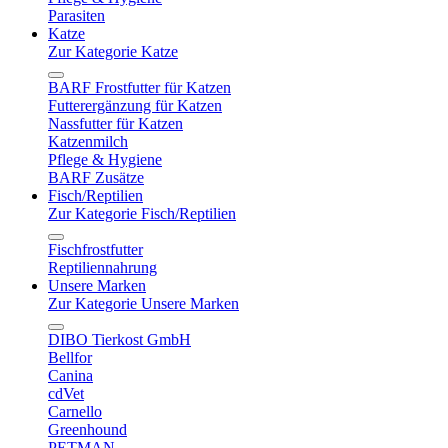
Parasiten
Katze
Zur Kategorie Katze
BARF Frostfutter für Katzen
Futterergänzung für Katzen
Nassfutter für Katzen
Katzenmilch
Pflege & Hygiene
BARF Zusätze
Fisch/Reptilien
Zur Kategorie Fisch/Reptilien
Fischfrostfutter
Reptiliennahrung
Unsere Marken
Zur Kategorie Unsere Marken
DIBO Tierkost GmbH
Bellfor
Canina
cdVet
Carnello
Greenhound
PETMAN