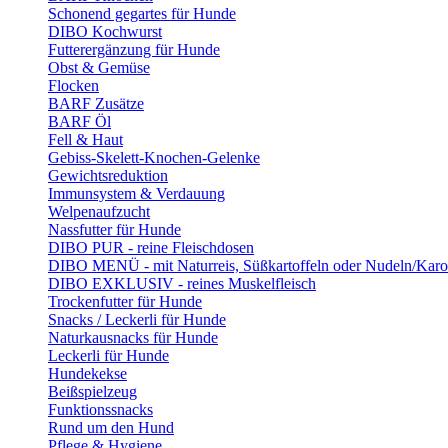
Schonend gegartes für Hunde
DIBO Kochwurst
Futterergänzung für Hunde
Obst & Gemüse
Flocken
BARF Zusätze
BARF Öl
Fell & Haut
Gebiss-Skelett-Knochen-Gelenke
Gewichtsreduktion
Immunsystem & Verdauung
Welpenaufzucht
Nassfutter für Hunde
DIBO PUR - reine Fleischdosen
DIBO MENÜ - mit Naturreis, Süßkartoffeln oder Nudeln/Karo
DIBO EXKLUSIV - reines Muskelfleisch
Trockenfutter für Hunde
Snacks / Leckerli für Hunde
Naturkausnacks für Hunde
Leckerli für Hunde
Hundekekse
Beißspielzeug
Funktionssnacks
Rund um den Hund
Pflege & Hygiene