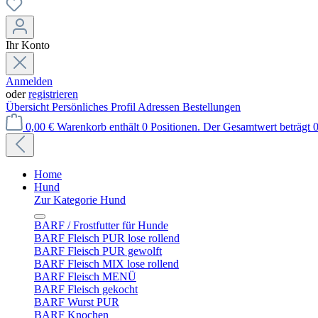
Ihr Konto
Anmelden
oder
registrieren
Übersicht
Persönliches Profil
Adressen
Bestellungen
0,00 €
Warenkorb enthält 0 Positionen. Der Gesamtwert beträgt 0
Home
Hund
Zur Kategorie Hund
BARF / Frostfutter für Hunde
BARF Fleisch PUR lose rollend
BARF Fleisch PUR gewolft
BARF Fleisch MIX lose rollend
BARF Fleisch MENÜ
BARF Fleisch gekocht
BARF Wurst PUR
BARF Knochen