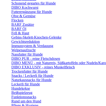
Schonend gegartes für Hunde
DIBO Kochwurst
Futterergänzung für Hunde
Obst & Gemüse
Flocken
BARF Zusätze
BARF Öl
Fell & Haut
Gebiss-Skelett-Knochen-Gelenke
Gewichtsreduktion
Immunsystem & Verdauung
Welpenaufzucht
Nassfutter für Hunde
DIBO PUR - reine Fleischdosen
DIBO MENÜ - mit Naturreis, Süßkartoffeln oder Nudeln/Karo
DIBO EXKLUSIV - reines Muskelfleisch
Trockenfutter für Hunde
Snacks / Leckerli für Hunde
Naturkausnacks für Hunde
Leckerli für Hunde
Hundekekse
Beißspielzeug
Funktionssnacks
Rund um den Hund
Pflege & Hygiene