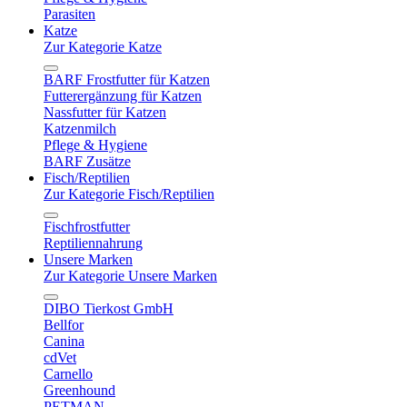
Parasiten
Katze
Zur Kategorie Katze
BARF Frostfutter für Katzen
Futterergänzung für Katzen
Nassfutter für Katzen
Katzenmilch
Pflege & Hygiene
BARF Zusätze
Fisch/Reptilien
Zur Kategorie Fisch/Reptilien
Fischfrostfutter
Reptiliennahrung
Unsere Marken
Zur Kategorie Unsere Marken
DIBO Tierkost GmbH
Bellfor
Canina
cdVet
Carnello
Greenhound
PETMAN