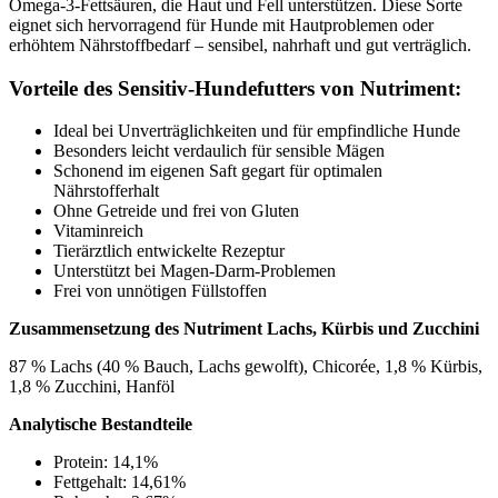
Omega-3-Fettsäuren, die Haut und Fell unterstützen. Diese Sorte
eignet sich hervorragend für Hunde mit Hautproblemen oder
erhöhtem Nährstoffbedarf – sensibel, nahrhaft und gut verträglich.
Vorteile des Sensitiv-Hundefutters von Nutriment:
Ideal bei Unverträglichkeiten und für empfindliche Hunde
Besonders leicht verdaulich für sensible Mägen
Schonend im eigenen Saft gegart für optimalen
Nährstofferhalt
Ohne Getreide und frei von Gluten
Vitaminreich
Tierärztlich entwickelte Rezeptur
Unterstützt bei Magen-Darm-Problemen
Frei von unnötigen Füllstoffen
Zusammensetzung des Nutriment Lachs, Kürbis und Zucchini
87 % Lachs (40 % Bauch, Lachs gewolft), Chicorée, 1,8 % Kürbis,
1,8 % Zucchini, Hanföl
Analytische Bestandteile
Protein: 14,1%
Fettgehalt: 14,61%