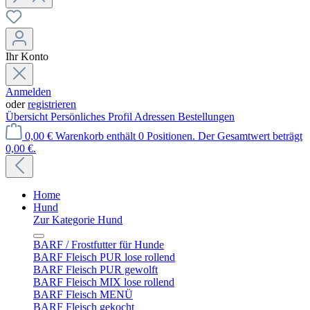
Ihr Konto
Anmelden
oder
registrieren
Übersicht
Persönliches Profil
Adressen
Bestellungen
0,00 €
Warenkorb enthält 0 Positionen. Der Gesamtwert beträgt
0,00 €.
Home
Hund
Zur Kategorie Hund
BARF / Frostfutter für Hunde
BARF Fleisch PUR lose rollend
BARF Fleisch PUR gewolft
BARF Fleisch MIX lose rollend
BARF Fleisch MENÜ
BARF Fleisch gekocht