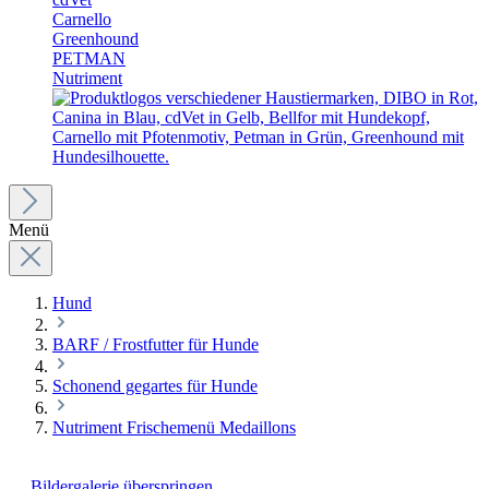
Carnello
Greenhound
PETMAN
Nutriment
Menü
Hund
BARF / Frostfutter für Hunde
Schonend gegartes für Hunde
Nutriment Frischemenü Medaillons
Bildergalerie überspringen