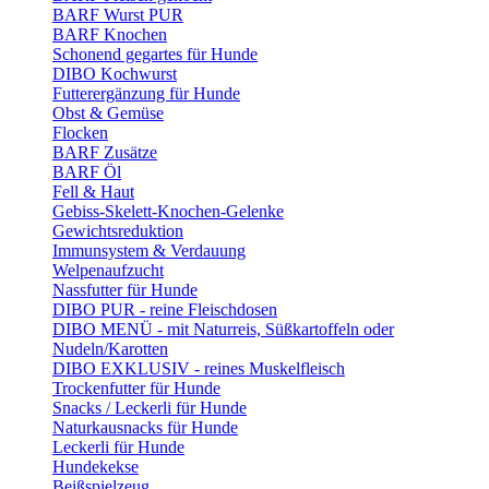
BARF Wurst PUR
BARF Knochen
Schonend gegartes für Hunde
DIBO Kochwurst
Futterergänzung für Hunde
Obst & Gemüse
Flocken
BARF Zusätze
BARF Öl
Fell & Haut
Gebiss-Skelett-Knochen-Gelenke
Gewichtsreduktion
Immunsystem & Verdauung
Welpenaufzucht
Nassfutter für Hunde
DIBO PUR - reine Fleischdosen
DIBO MENÜ - mit Naturreis, Süßkartoffeln oder
Nudeln/Karotten
DIBO EXKLUSIV - reines Muskelfleisch
Trockenfutter für Hunde
Snacks / Leckerli für Hunde
Naturkausnacks für Hunde
Leckerli für Hunde
Hundekekse
Beißspielzeug