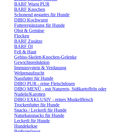
BARF Wurst PUR
BARF Knochen
Schonend gegartes für Hunde
DIBO Kochwurst
Futterergänzung für Hunde
Obst & Gemüse
Flocken
BARF Zusätze
BARF Öl
Fell & Haut
Gebiss-Skelett-Knochen-Gelenke
Gewichtsreduktion
Immunsystem & Verdauung
Welpenaufzucht
Nassfutter für Hunde
DIBO PUR - reine Fleischdosen
DIBO MENÜ - mit Naturreis, Süßkartoffeln oder
Nudeln/Karotten
DIBO EXKLUSIV - reines Muskelfleisch
Trockenfutter für Hunde
Snacks / Leckerli für Hunde
Naturkausnacks für Hunde
Leckerli für Hunde
Hundekekse
Beißspielzeug