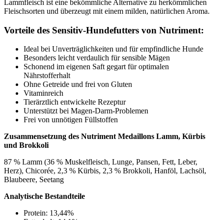
Lammfleisch ist eine bekömmliche Alternative zu herkömmlichen
Fleischsorten und überzeugt mit einem milden, natürlichen Aroma.
Vorteile des Sensitiv-Hundefutters von Nutriment:
Ideal bei Unverträglichkeiten und für empfindliche Hunde
Besonders leicht verdaulich für sensible Mägen
Schonend im eigenen Saft gegart für optimalen
Nährstofferhalt
Ohne Getreide und frei von Gluten
Vitaminreich
Tierärztlich entwickelte Rezeptur
Unterstützt bei Magen-Darm-Problemen
Frei von unnötigen Füllstoffen
Zusammensetzung des Nutriment Medaillons Lamm, Kürbis
und Brokkoli
87 % Lamm (36 % Muskelfleisch, Lunge, Pansen, Fett, Leber,
Herz), Chicorée, 2,3 % Kürbis, 2,3 % Brokkoli, Hanföl, Lachsöl,
Blaubeere, Seetang
Analytische Bestandteile
Protein: 13,44%