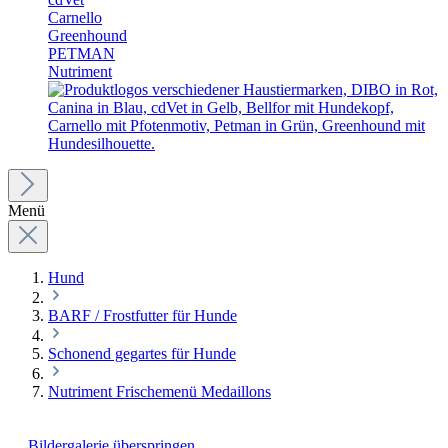
Carnello
Greenhound
PETMAN
Nutriment
Menü
Hund
BARF / Frostfutter für Hunde
Schonend gegartes für Hunde
Nutriment Frischemenü Medaillons
Bildergalerie überspringen