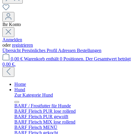
Ihr Konto
Anmelden
oder
registrieren
Übersicht
Persönliches Profil
Adressen
Bestellungen
0,00 €
Warenkorb enthält 0 Positionen. Der Gesamtwert beträgt
0,00 €.
Home
Hund
Zur Kategorie Hund
BARF / Frostfutter für Hunde
BARF Fleisch PUR lose rollend
BARF Fleisch PUR gewolft
BARF Fleisch MIX lose rollend
BARF Fleisch MENÜ
BARF Fleisch gekocht