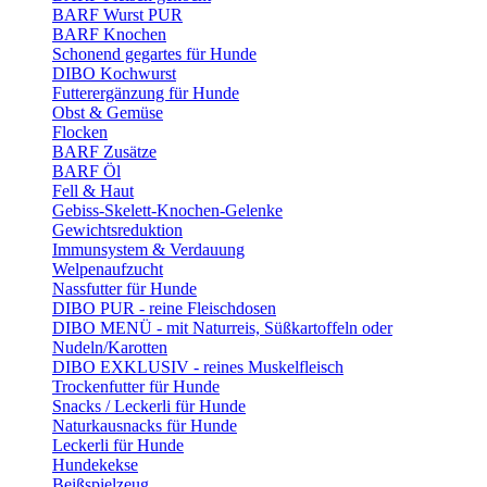
BARF Wurst PUR
BARF Knochen
Schonend gegartes für Hunde
DIBO Kochwurst
Futterergänzung für Hunde
Obst & Gemüse
Flocken
BARF Zusätze
BARF Öl
Fell & Haut
Gebiss-Skelett-Knochen-Gelenke
Gewichtsreduktion
Immunsystem & Verdauung
Welpenaufzucht
Nassfutter für Hunde
DIBO PUR - reine Fleischdosen
DIBO MENÜ - mit Naturreis, Süßkartoffeln oder
Nudeln/Karotten
DIBO EXKLUSIV - reines Muskelfleisch
Trockenfutter für Hunde
Snacks / Leckerli für Hunde
Naturkausnacks für Hunde
Leckerli für Hunde
Hundekekse
Beißspielzeug