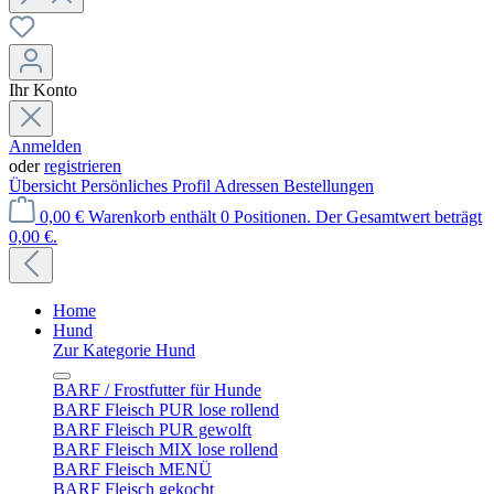
Ihr Konto
Anmelden
oder
registrieren
Übersicht
Persönliches Profil
Adressen
Bestellungen
0,00 €
Warenkorb enthält 0 Positionen. Der Gesamtwert beträgt
0,00 €.
Home
Hund
Zur Kategorie Hund
BARF / Frostfutter für Hunde
BARF Fleisch PUR lose rollend
BARF Fleisch PUR gewolft
BARF Fleisch MIX lose rollend
BARF Fleisch MENÜ
BARF Fleisch gekocht