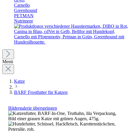
Carnello
Greenhound
PETMAN
Nutriment
Menü
Katze
BARF Frostfutter für Katzen
Bildergalerie überspringen