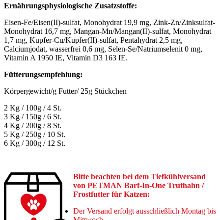
Ernährungsphysiologische Zusatzstoffe:
Eisen-Fe/Eisen(II)-sulfat, Monohydrat 19,9 mg, Zink-Zn/Zinksulfat-
Monohydrat 16,7 mg, Mangan-Mn/Mangan(II)-sulfat, Monohydrat
1,7 mg, Kupfer-Cu/Kupfer(II)-sulfat, Pentahydrat 2,5 mg,
Calciumjodat, wasserfrei 0,6 mg, Selen-Se/Natriumselenit 0 mg,
Vitamin A 1950 IE, Vitamin D3 163 IE.
Fütterungsempfehlung:
Körpergewicht/g Futter/ 25g Stückchen
2 Kg / 100g / 4 St.
3 Kg / 150g / 6 St.
4 Kg / 200g / 8 St.
5 Kg / 250g / 10 St.
6 Kg / 300g / 12 St.
Bitte beachten bei dem Tiefkühlversand
von PETMAN Barf-In-One Truthahn
/
Frostfutter für Katzen:
Der Versand erfolgt ausschließlich Montag bis
Mittwoch.