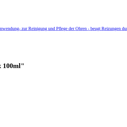
 Anwendung- zur Reinigung und Pflege der Ohren - beugt Reizungen 
x 100ml"