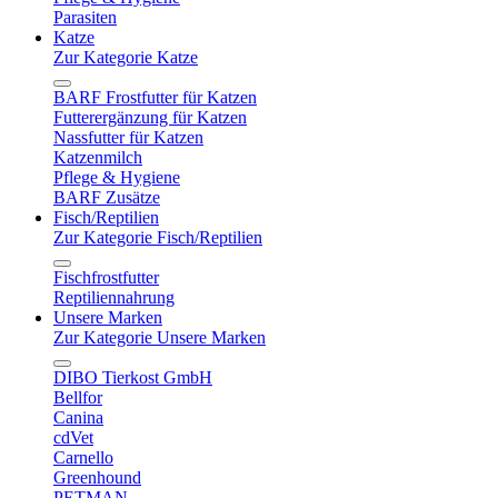
Parasiten
Katze
Zur Kategorie Katze
BARF Frostfutter für Katzen
Futterergänzung für Katzen
Nassfutter für Katzen
Katzenmilch
Pflege & Hygiene
BARF Zusätze
Fisch/Reptilien
Zur Kategorie Fisch/Reptilien
Fischfrostfutter
Reptiliennahrung
Unsere Marken
Zur Kategorie Unsere Marken
DIBO Tierkost GmbH
Bellfor
Canina
cdVet
Carnello
Greenhound
PETMAN