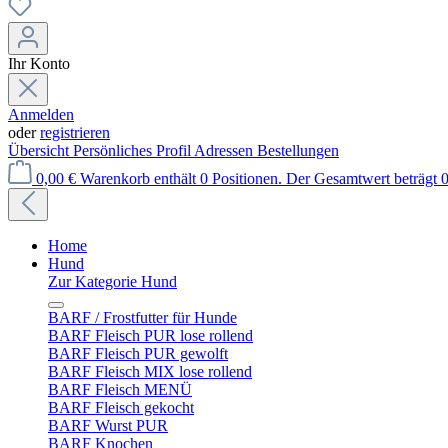
Ihr Konto
Anmelden
oder
registrieren
Übersicht
Persönliches Profil
Adressen
Bestellungen
0,00 €
Warenkorb enthält 0 Positionen. Der Gesamtwert beträgt 0
Home
Hund
Zur Kategorie Hund
BARF / Frostfutter für Hunde
BARF Fleisch PUR lose rollend
BARF Fleisch PUR gewolft
BARF Fleisch MIX lose rollend
BARF Fleisch MENÜ
BARF Fleisch gekocht
BARF Wurst PUR
BARF Knochen