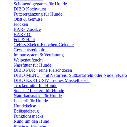
Schonend gegartes für Hunde
DIBO Kochwurst
Futterergänzung für Hunde
Obst & Gemüse
Flocken
BARF Zusätze
BARF Öl
Fell & Haut
Gebiss-Skelett-Knochen-Gelenke
Gewichtsreduktion
Immunsystem & Verdauung
Welpenaufzucht
Nassfutter für Hunde
DIBO PUR - reine Fleischdosen
DIBO MENÜ - mit Naturreis, Süßkartoffeln oder Nudeln/Karo
DIBO EXKLUSIV - reines Muskelfleisch
Trockenfutter für Hunde
Snacks / Leckerli für Hunde
Naturkausnacks für Hunde
Leckerli für Hunde
Hundekekse
Beißspielzeug
Funktionssnacks
Rund um den Hund
Pflege & Hygiene