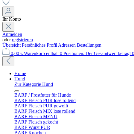
Ihr Konto
Anmelden
oder
registrieren
Übersicht
Persönliches Profil
Adressen
Bestellungen
0,00 €
Warenkorb enthält 0 Positionen. Der Gesamtwert beträgt 0
Home
Hund
Zur Kategorie Hund
BARF / Frostfutter für Hunde
BARF Fleisch PUR lose rollend
BARF Fleisch PUR gewolft
BARF Fleisch MIX lose rollend
BARF Fleisch MENÜ
BARF Fleisch gekocht
BARF Wurst PUR
BARF Knochen