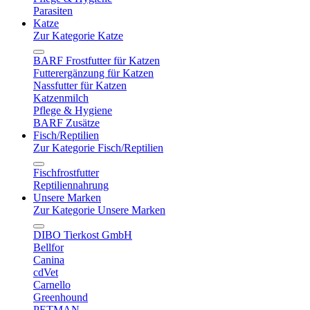
Parasiten
Katze
Zur Kategorie Katze
BARF Frostfutter für Katzen
Futterergänzung für Katzen
Nassfutter für Katzen
Katzenmilch
Pflege & Hygiene
BARF Zusätze
Fisch/Reptilien
Zur Kategorie Fisch/Reptilien
Fischfrostfutter
Reptiliennahrung
Unsere Marken
Zur Kategorie Unsere Marken
DIBO Tierkost GmbH
Bellfor
Canina
cdVet
Carnello
Greenhound
PETMAN