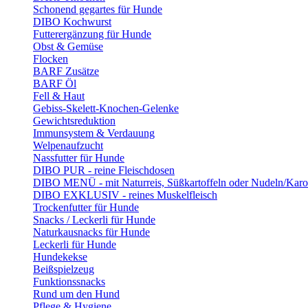
Schonend gegartes für Hunde
DIBO Kochwurst
Futterergänzung für Hunde
Obst & Gemüse
Flocken
BARF Zusätze
BARF Öl
Fell & Haut
Gebiss-Skelett-Knochen-Gelenke
Gewichtsreduktion
Immunsystem & Verdauung
Welpenaufzucht
Nassfutter für Hunde
DIBO PUR - reine Fleischdosen
DIBO MENÜ - mit Naturreis, Süßkartoffeln oder Nudeln/Karo
DIBO EXKLUSIV - reines Muskelfleisch
Trockenfutter für Hunde
Snacks / Leckerli für Hunde
Naturkausnacks für Hunde
Leckerli für Hunde
Hundekekse
Beißspielzeug
Funktionssnacks
Rund um den Hund
Pflege & Hygiene