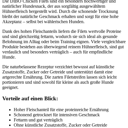
Die DIBO Chicken Filets sind ein besonders hochwertiger und
natürlicher Hundesnack, der aus sorgfältig ausgewähltem
Hühnerfleisch hergestellt wird. Durch die schonende Trocknung
bleibt der natürliche Geschmack erhalten und sorgt für eine hohe
Akzeptanz – selbst bei wählerischen Hunden.
Dank des hohen Fleischanteils liefern die Filets wertvolle Proteine
und sind gleichzeitig fettarm, wodurch sie sich ideal als gesunde
Belohnung im Alltag oder beim Training eignen. Viele vergleichbare
Produkte bestehen aus überwiegend reinem Hühnerfleisch, sind gut
verdaulich und besonders verträglich – auch für empfindliche
Hunde.
Die naturbelassene Rezeptur verzichtet bewusst auf künstliche
Zusatzstoffe, Zucker oder Getreide und unterstützt damit eine
artgerechte Ernährung. Die zarten Filetstreifen lassen sich leicht
portionieren und sind sowohl für kleine als auch große Hunde
geeignet.
Vorteile auf einen Blick:
Hoher Fleischanteil für eine proteinreiche Ernährung
Schonend getrocknet für intensiven Geschmack
Fettarm und gut verträglich
Ohne künstliche Zusatzstoffe, Zucker oder Getreide