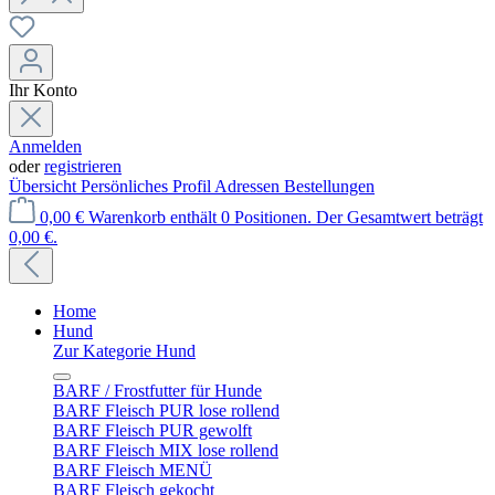
Ihr Konto
Anmelden
oder
registrieren
Übersicht
Persönliches Profil
Adressen
Bestellungen
0,00 €
Warenkorb enthält 0 Positionen. Der Gesamtwert beträgt
0,00 €.
Home
Hund
Zur Kategorie Hund
BARF / Frostfutter für Hunde
BARF Fleisch PUR lose rollend
BARF Fleisch PUR gewolft
BARF Fleisch MIX lose rollend
BARF Fleisch MENÜ
BARF Fleisch gekocht