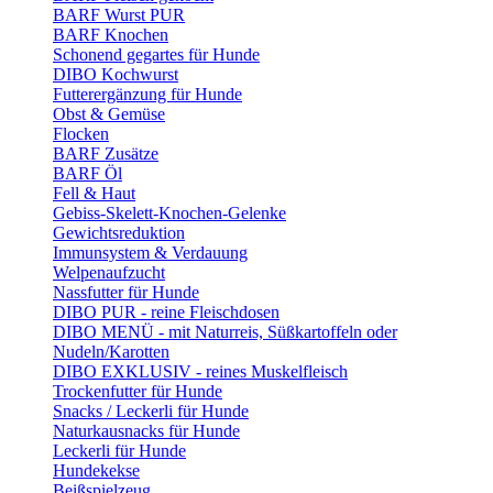
BARF Wurst PUR
BARF Knochen
Schonend gegartes für Hunde
DIBO Kochwurst
Futterergänzung für Hunde
Obst & Gemüse
Flocken
BARF Zusätze
BARF Öl
Fell & Haut
Gebiss-Skelett-Knochen-Gelenke
Gewichtsreduktion
Immunsystem & Verdauung
Welpenaufzucht
Nassfutter für Hunde
DIBO PUR - reine Fleischdosen
DIBO MENÜ - mit Naturreis, Süßkartoffeln oder
Nudeln/Karotten
DIBO EXKLUSIV - reines Muskelfleisch
Trockenfutter für Hunde
Snacks / Leckerli für Hunde
Naturkausnacks für Hunde
Leckerli für Hunde
Hundekekse
Beißspielzeug