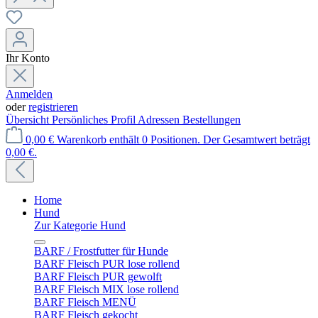
Ihr Konto
Anmelden
oder
registrieren
Übersicht
Persönliches Profil
Adressen
Bestellungen
0,00 €
Warenkorb enthält 0 Positionen. Der Gesamtwert beträgt
0,00 €.
Home
Hund
Zur Kategorie Hund
BARF / Frostfutter für Hunde
BARF Fleisch PUR lose rollend
BARF Fleisch PUR gewolft
BARF Fleisch MIX lose rollend
BARF Fleisch MENÜ
BARF Fleisch gekocht