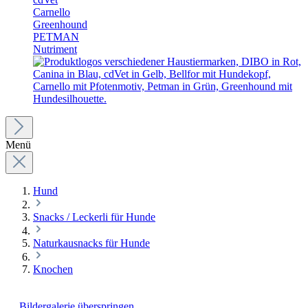
Carnello
Greenhound
PETMAN
Nutriment
Menü
Hund
Snacks / Leckerli für Hunde
Naturkausnacks für Hunde
Knochen
Bildergalerie überspringen