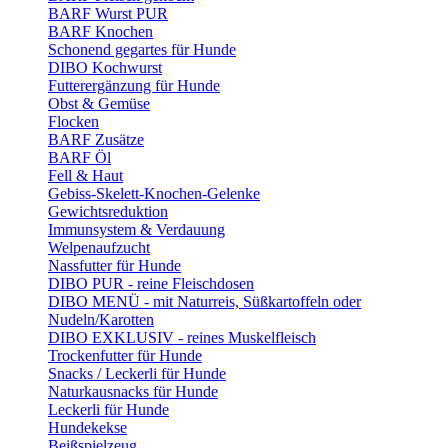
BARF Wurst PUR
BARF Knochen
Schonend gegartes für Hunde
DIBO Kochwurst
Futterergänzung für Hunde
Obst & Gemüse
Flocken
BARF Zusätze
BARF Öl
Fell & Haut
Gebiss-Skelett-Knochen-Gelenke
Gewichtsreduktion
Immunsystem & Verdauung
Welpenaufzucht
Nassfutter für Hunde
DIBO PUR - reine Fleischdosen
DIBO MENÜ - mit Naturreis, Süßkartoffeln oder
Nudeln/Karotten
DIBO EXKLUSIV - reines Muskelfleisch
Trockenfutter für Hunde
Snacks / Leckerli für Hunde
Naturkausnacks für Hunde
Leckerli für Hunde
Hundekekse
Beißspielzeug