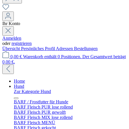
Ihr Konto
Anmelden
oder
registrieren
Übersicht
Persönliches Profil
Adressen
Bestellungen
0,00 €
Warenkorb enthält 0 Positionen. Der Gesamtwert beträgt
0,00 €.
Home
Hund
Zur Kategorie Hund
BARF / Frostfutter für Hunde
BARF Fleisch PUR lose rollend
BARF Fleisch PUR gewolft
BARF Fleisch MIX lose rollend
BARF Fleisch MENÜ
BARF Fleisch gekocht