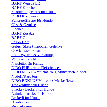
BARF Wurst PUR
BARF Knochen
Schonend gegartes für Hunde
DIBO Kochwurst
Futterergänzung für Hunde
Obst & Gemüse
Flocken
BARF Zusätze
BARF Öl
Fell & Haut
Gebiss-Skelett-Knochen-Gelenke
Gewichtsreduktion
Immunsystem & Verdauung
Welpenaufzucht
Nassfutter für Hunde
DIBO PUR - reine Fleischdosen
DIBO MENÜ - mit Naturreis, Süßkartoffeln oder
Nudeln/Karotten
DIBO EXKLUSIV - reines Muskelfleisch
Trockenfutter für Hunde
Snacks / Leckerli für Hunde
Naturkausnacks für Hunde
Leckerli für Hunde
Hundekekse
Beißspielzeug