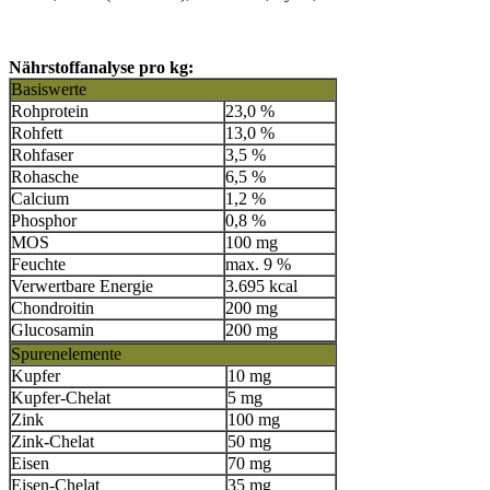
Nährstoffanalyse pro kg:
Basiswerte
Rohprotein
23,0 %
Rohfett
13,0 %
Rohfaser
3,5 %
Rohasche
6,5 %
Calcium
1,2 %
Phosphor
0,8 %
MOS
100 mg
Feuchte
max. 9 %
Verwertbare Energie
3.695 kcal
Chondroitin
200 mg
Glucosamin
200 mg
Spurenelemente
Kupfer
10 mg
Kupfer-Chelat
5 mg
Zink
100 mg
Zink-Chelat
50 mg
Eisen
70 mg
Eisen-Chelat
35 mg