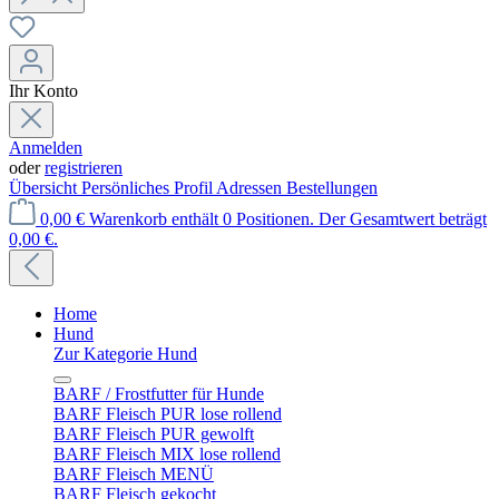
Ihr Konto
Anmelden
oder
registrieren
Übersicht
Persönliches Profil
Adressen
Bestellungen
0,00 €
Warenkorb enthält 0 Positionen. Der Gesamtwert beträgt
0,00 €.
Home
Hund
Zur Kategorie Hund
BARF / Frostfutter für Hunde
BARF Fleisch PUR lose rollend
BARF Fleisch PUR gewolft
BARF Fleisch MIX lose rollend
BARF Fleisch MENÜ
BARF Fleisch gekocht