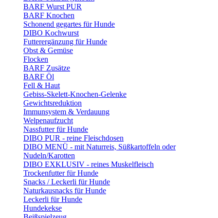
BARF Wurst PUR
BARF Knochen
Schonend gegartes für Hunde
DIBO Kochwurst
Futterergänzung für Hunde
Obst & Gemüse
Flocken
BARF Zusätze
BARF Öl
Fell & Haut
Gebiss-Skelett-Knochen-Gelenke
Gewichtsreduktion
Immunsystem & Verdauung
Welpenaufzucht
Nassfutter für Hunde
DIBO PUR - reine Fleischdosen
DIBO MENÜ - mit Naturreis, Süßkartoffeln oder
Nudeln/Karotten
DIBO EXKLUSIV - reines Muskelfleisch
Trockenfutter für Hunde
Snacks / Leckerli für Hunde
Naturkausnacks für Hunde
Leckerli für Hunde
Hundekekse
Beißspielzeug