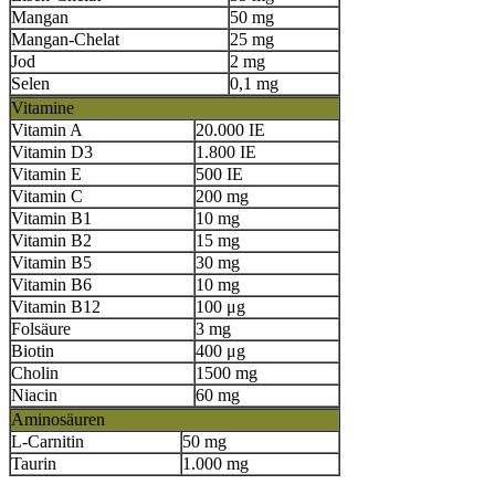
Mangan
50 mg
Mangan-Chelat
25 mg
Jod
2 mg
Selen
0,1 mg
Vitamine
Vitamin A
20.000 IE
Vitamin D3
1.800 IE
Vitamin E
500 IE
Vitamin C
200 mg
Vitamin B1
10 mg
Vitamin B2
15 mg
Vitamin B5
30 mg
Vitamin B6
10 mg
Vitamin B12
100 μg
Folsäure
3 mg
Biotin
400
μg
Cholin
1500 mg
Niacin
60 mg
Aminosäuren
L-Carnitin
50 mg
Taurin
1.000 mg