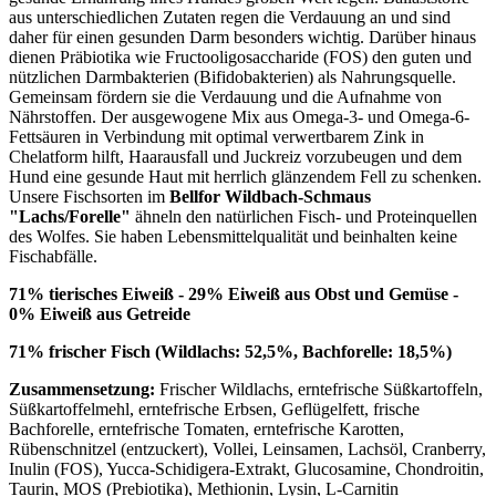
aus unterschiedlichen Zutaten regen die Verdauung an und sind
daher für einen gesunden Darm besonders wichtig. Darüber hinaus
dienen Präbiotika wie Fructooligosaccharide (FOS) den guten und
nützlichen Darmbakterien (Bifidobakterien) als Nahrungsquelle.
Gemeinsam fördern sie die Verdauung und die Aufnahme von
Nährstoffen. Der ausgewogene Mix aus Omega-3- und Omega-6-
Fettsäuren in Verbindung mit optimal verwertbarem Zink in
Chelatform hilft, Haarausfall und Juckreiz vorzubeugen und dem
Hund eine gesunde Haut mit herrlich glänzendem Fell zu schenken.
Unsere Fischsorten im
Bellfor Wildbach-Schmaus
"Lachs/Forelle"
ähneln den natürlichen Fisch- und Proteinquellen
des Wolfes. Sie haben Lebensmittelqualität und beinhalten keine
Fischabfälle.
71% tierisches Eiweiß - 29% Eiweiß aus Obst und Gemüse -
0% Eiweiß aus Getreide
71% frischer Fisch (Wildlachs: 52,5%, Bachforelle: 18,5%)
Zusammensetzung:
Frischer Wildlachs, erntefrische Süßkartoffeln,
Süßkartoffelmehl, erntefrische Erbsen, Geflügelfett, frische
Bachforelle, erntefrische Tomaten, erntefrische Karotten,
Rübenschnitzel (entzuckert), Vollei, Leinsamen, Lachsöl, Cranberry,
Inulin (FOS), Yucca-Schidigera-Extrakt, Glucosamine, Chondroitin,
Taurin, MOS (Prebiotika), Methionin, Lysin, L-Carnitin