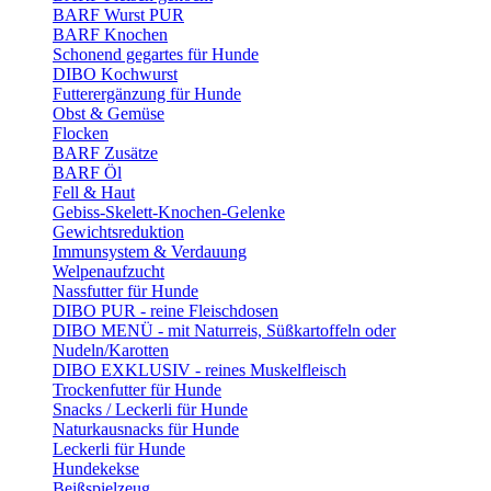
BARF Wurst PUR
BARF Knochen
Schonend gegartes für Hunde
DIBO Kochwurst
Futterergänzung für Hunde
Obst & Gemüse
Flocken
BARF Zusätze
BARF Öl
Fell & Haut
Gebiss-Skelett-Knochen-Gelenke
Gewichtsreduktion
Immunsystem & Verdauung
Welpenaufzucht
Nassfutter für Hunde
DIBO PUR - reine Fleischdosen
DIBO MENÜ - mit Naturreis, Süßkartoffeln oder
Nudeln/Karotten
DIBO EXKLUSIV - reines Muskelfleisch
Trockenfutter für Hunde
Snacks / Leckerli für Hunde
Naturkausnacks für Hunde
Leckerli für Hunde
Hundekekse
Beißspielzeug