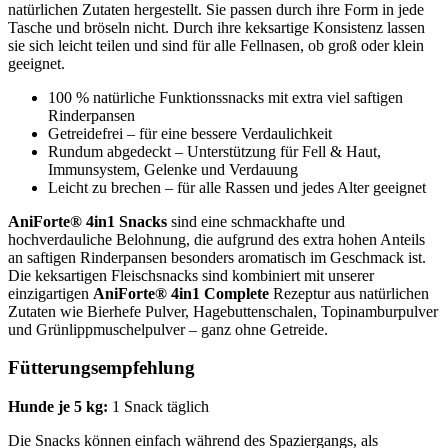
natürlichen Zutaten hergestellt. Sie passen durch ihre Form in jede
Tasche und bröseln nicht. Durch ihre keksartige Konsistenz lassen
sie sich leicht teilen und sind für alle Fellnasen, ob groß oder klein
geeignet.
100 % natürliche Funktionssnacks mit extra viel saftigen
Rinderpansen
Getreidefrei – für eine bessere Verdaulichkeit
Rundum abgedeckt – Unterstützung für Fell & Haut,
Immunsystem, Gelenke und Verdauung
Leicht zu brechen – für alle Rassen und jedes Alter geeignet
AniForte® 4in1 Snacks
sind eine schmackhafte und
hochverdauliche Belohnung, die aufgrund des extra hohen Anteils
an saftigen Rinderpansen besonders aromatisch im Geschmack ist.
Die keksartigen Fleischsnacks sind kombiniert mit unserer
einzigartigen
AniForte® 4in1 Complete
Rezeptur aus natürlichen
Zutaten wie Bierhefe Pulver, Hagebuttenschalen, Topinamburpulver
und Grünlippmuschelpulver – ganz ohne Getreide.
Fütterungsempfehlung
Hunde je 5 kg:
1 Snack täglich
Die Snacks können einfach während des Spaziergangs, als