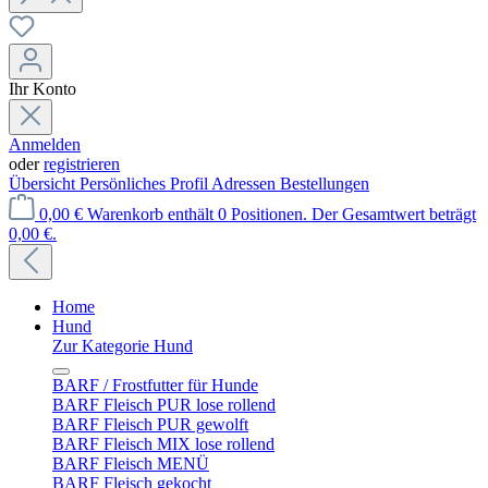
Ihr Konto
Anmelden
oder
registrieren
Übersicht
Persönliches Profil
Adressen
Bestellungen
0,00 €
Warenkorb enthält 0 Positionen. Der Gesamtwert beträgt
0,00 €.
Home
Hund
Zur Kategorie Hund
BARF / Frostfutter für Hunde
BARF Fleisch PUR lose rollend
BARF Fleisch PUR gewolft
BARF Fleisch MIX lose rollend
BARF Fleisch MENÜ
BARF Fleisch gekocht