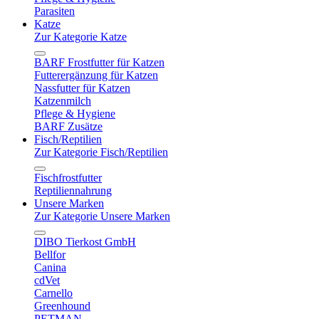
Parasiten
Katze
Zur Kategorie Katze
BARF Frostfutter für Katzen
Futterergänzung für Katzen
Nassfutter für Katzen
Katzenmilch
Pflege & Hygiene
BARF Zusätze
Fisch/Reptilien
Zur Kategorie Fisch/Reptilien
Fischfrostfutter
Reptiliennahrung
Unsere Marken
Zur Kategorie Unsere Marken
DIBO Tierkost GmbH
Bellfor
Canina
cdVet
Carnello
Greenhound
PETMAN