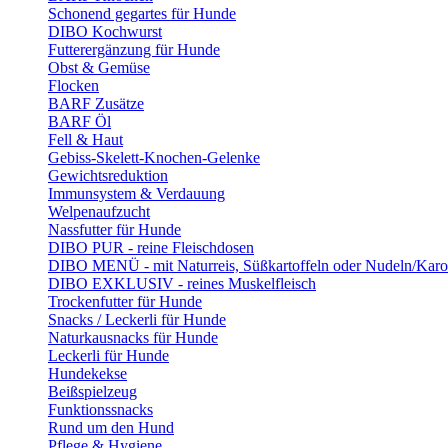
Schonend gegartes für Hunde
DIBO Kochwurst
Futterergänzung für Hunde
Obst & Gemüse
Flocken
BARF Zusätze
BARF Öl
Fell & Haut
Gebiss-Skelett-Knochen-Gelenke
Gewichtsreduktion
Immunsystem & Verdauung
Welpenaufzucht
Nassfutter für Hunde
DIBO PUR - reine Fleischdosen
DIBO MENÜ - mit Naturreis, Süßkartoffeln oder Nudeln/Karo
DIBO EXKLUSIV - reines Muskelfleisch
Trockenfutter für Hunde
Snacks / Leckerli für Hunde
Naturkausnacks für Hunde
Leckerli für Hunde
Hundekekse
Beißspielzeug
Funktionssnacks
Rund um den Hund
Pflege & Hygiene