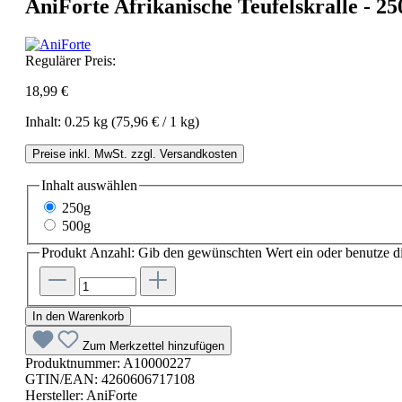
AniForte Afrikanische Teufelskralle - 25
Regulärer Preis:
18,99 €
Inhalt:
0.25 kg
(75,96 € / 1 kg)
Preise inkl. MwSt. zzgl. Versandkosten
Inhalt
auswählen
250g
500g
Produkt Anzahl: Gib den gewünschten Wert ein oder benutze di
In den Warenkorb
Zum Merkzettel hinzufügen
Produktnummer:
A10000227
GTIN/EAN:
4260606717108
Hersteller:
AniForte