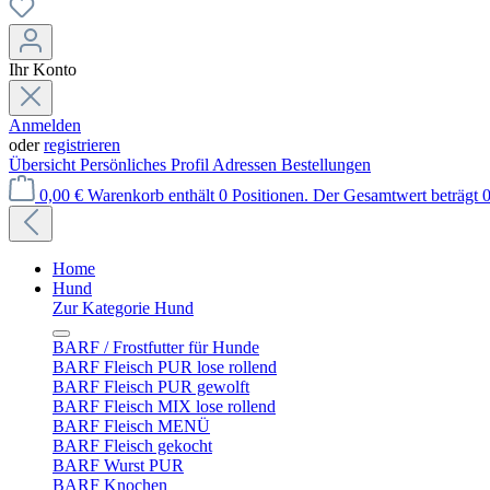
Ihr Konto
Anmelden
oder
registrieren
Übersicht
Persönliches Profil
Adressen
Bestellungen
0,00 €
Warenkorb enthält 0 Positionen. Der Gesamtwert beträgt 0
Home
Hund
Zur Kategorie Hund
BARF / Frostfutter für Hunde
BARF Fleisch PUR lose rollend
BARF Fleisch PUR gewolft
BARF Fleisch MIX lose rollend
BARF Fleisch MENÜ
BARF Fleisch gekocht
BARF Wurst PUR
BARF Knochen