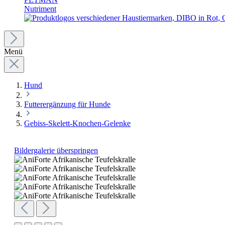
Nutriment
Menü
Hund
Futterergänzung für Hunde
Gebiss-Skelett-Knochen-Gelenke
Bildergalerie überspringen