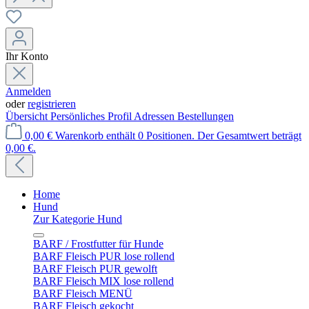
Ihr Konto
Anmelden
oder
registrieren
Übersicht
Persönliches Profil
Adressen
Bestellungen
0,00 €
Warenkorb enthält 0 Positionen. Der Gesamtwert beträgt
0,00 €.
Home
Hund
Zur Kategorie Hund
BARF / Frostfutter für Hunde
BARF Fleisch PUR lose rollend
BARF Fleisch PUR gewolft
BARF Fleisch MIX lose rollend
BARF Fleisch MENÜ
BARF Fleisch gekocht