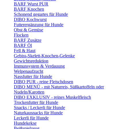
BARF Wurst PUR
BARF Knochen
Schonend gegartes für Hunde
DIBO Kochwurst
Futterergänzung für Hunde
Obst & Gemüse
Flocken
BARF Zusätze
BARF Öl
Fell & Haut
Gebiss-Skelett-Knochen-Gelenke
Gewichtsreduktion
Immunsystem & Verdauung
Welpenaufzucht
Nassfutter für Hunde
DIBO PUR - reine Fleischdosen
DIBO MENÜ - mit Naturreis, Süßkartoffeln oder
Nudeln/Karotten
DIBO EXKLUSIV - reines Muskelfleisch
Trockenfutter für Hunde
Snacks / Leckerli für Hunde
Naturkausnacks für Hunde
Leckerli für Hunde
Hundekekse
Beißspielzeug