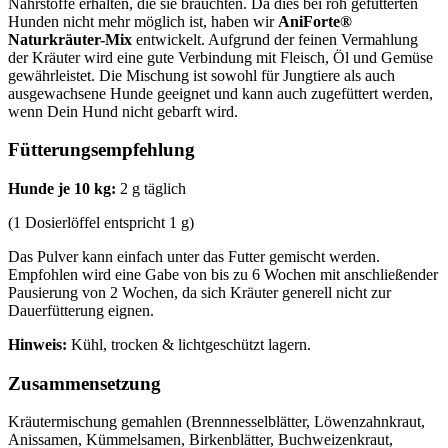
Nährstoffe erhalten, die sie brauchten. Da dies bei roh gefütterten
Hunden nicht mehr möglich ist, haben wir
AniForte®
Naturkräuter-Mix
entwickelt. Aufgrund der feinen Vermahlung
der Kräuter wird eine gute Verbindung mit Fleisch, Öl und Gemüse
gewährleistet. Die Mischung ist sowohl für Jungtiere als auch
ausgewachsene Hunde geeignet und kann auch zugefüttert werden,
wenn Dein Hund nicht gebarft wird.
Fütterungsempfehlung
Hunde je 10 kg:
2 g täglich
(1 Dosierlöffel entspricht 1 g)
Das Pulver kann einfach unter das Futter gemischt werden.
Empfohlen wird eine Gabe von bis zu 6 Wochen mit anschließender
Pausierung von 2 Wochen, da sich Kräuter generell nicht zur
Dauerfütterung eignen.
Hinweis:
Kühl, trocken & lichtgeschützt lagern.
Zusammensetzung
Kräutermischung gemahlen (Brennnesselblätter, Löwenzahnkraut,
Anissamen, Kümmelsamen, Birkenblätter, Buchweizenkraut,