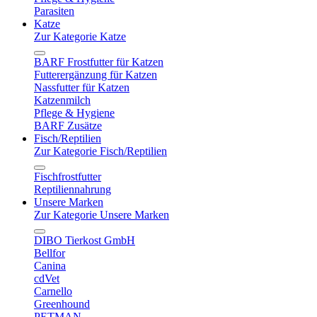
Parasiten
Katze
Zur Kategorie Katze
BARF Frostfutter für Katzen
Futterergänzung für Katzen
Nassfutter für Katzen
Katzenmilch
Pflege & Hygiene
BARF Zusätze
Fisch/Reptilien
Zur Kategorie Fisch/Reptilien
Fischfrostfutter
Reptiliennahrung
Unsere Marken
Zur Kategorie Unsere Marken
DIBO Tierkost GmbH
Bellfor
Canina
cdVet
Carnello
Greenhound
PETMAN