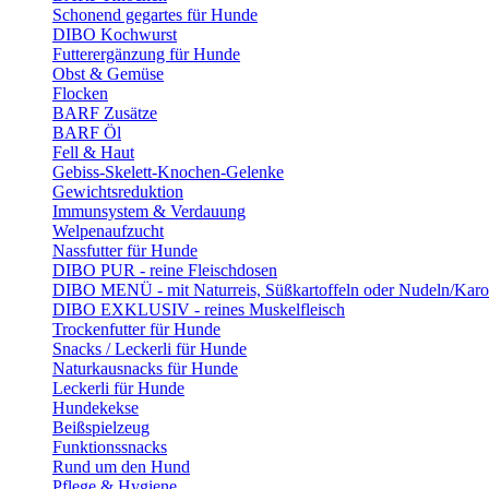
Schonend gegartes für Hunde
DIBO Kochwurst
Futterergänzung für Hunde
Obst & Gemüse
Flocken
BARF Zusätze
BARF Öl
Fell & Haut
Gebiss-Skelett-Knochen-Gelenke
Gewichtsreduktion
Immunsystem & Verdauung
Welpenaufzucht
Nassfutter für Hunde
DIBO PUR - reine Fleischdosen
DIBO MENÜ - mit Naturreis, Süßkartoffeln oder Nudeln/Karo
DIBO EXKLUSIV - reines Muskelfleisch
Trockenfutter für Hunde
Snacks / Leckerli für Hunde
Naturkausnacks für Hunde
Leckerli für Hunde
Hundekekse
Beißspielzeug
Funktionssnacks
Rund um den Hund
Pflege & Hygiene