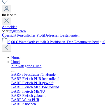
Ihr Konto
Anmelden
oder
registrieren
Übersicht
Persönliches Profil
Adressen
Bestellungen
0,00 €
Warenkorb enthält 0 Positionen. Der Gesamtwert beträgt 0
Home
Hund
Zur Kategorie Hund
BARF / Frostfutter für Hunde
BARF Fleisch PUR lose rollend
BARF Fleisch PUR gewolft
BARF Fleisch MIX lose rollend
BARF Fleisch MENÜ
BARF Fleisch gekocht
BARF Wurst PUR
BARF Knochen