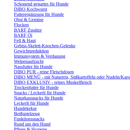
Schonend gegartes für Hunde
DIBO Kochwurst
Futterergänzung für Hunde
Obst & Gemüse
Flocken
BARF Zusätze
BARF Öl
Fell & Haut
Gebiss-Skelett-Knochen-Gelenke
Gewichtsreduktion
Immunsystem & Verdauung
Welpenaufzucht
Nassfutter für Hunde
DIBO PUR - reine Fleischdosen
DIBO MENÜ - mit Naturreis, Süßkartoffeln oder Nudeln/Karo
DIBO EXKLUSIV - reines Muskelfleisch
Trockenfutter für Hunde
Snacks / Leckerli für Hunde
Naturkausnacks für Hunde
Leckerli für Hunde
Hundekekse
Beißspielzeug
Funktionssnacks
Rund um den Hund
Pflege & Hygiene