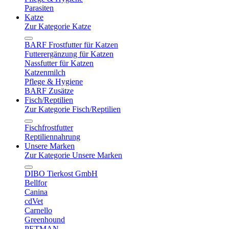
Parasiten
Katze
Zur Kategorie Katze
BARF Frostfutter für Katzen
Futterergänzung für Katzen
Nassfutter für Katzen
Katzenmilch
Pflege & Hygiene
BARF Zusätze
Fisch/Reptilien
Zur Kategorie Fisch/Reptilien
Fischfrostfutter
Reptiliennahrung
Unsere Marken
Zur Kategorie Unsere Marken
DIBO Tierkost GmbH
Bellfor
Canina
cdVet
Carnello
Greenhound
PETMAN