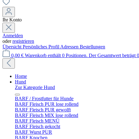
Ihr Konto
Anmelden
oder
registrieren
Übersicht
Persönliches Profil
Adressen
Bestellungen
0,00 €
Warenkorb enthält 0 Positionen. Der Gesamtwert beträgt 0
Home
Hund
Zur Kategorie Hund
BARF / Frostfutter für Hunde
BARF Fleisch PUR lose rollend
BARF Fleisch PUR gewolft
BARF Fleisch MIX lose rollend
BARF Fleisch MENÜ
BARF Fleisch gekocht
BARF Wurst PUR
BARF Knochen