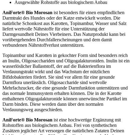
Ausgewählte Rohstoffe aus biologischem Anbau
AniForte® Bio Morosan
ist besonders für einen empfindlichen
Darmtrakt des Hundes oder der Katze entwickelt worden. Die
natürliche Schonkost aus Karotten, Topinambur, Wasser und Salz
liefert wertvolle Nährstoffe für eine Unterstützung der
Darmgesundheit Deines Vierbeiners. Das Naturprodukt kann bei
vorübergehenden Durchfallerscheinungen und dem damit
verbundenen Nährstoffverlust unterstützen.
Topinambur und Karotten in gekochter Form sind besonders reich
an Inulin, Oligosacchariden und Oligogalakturoniden. Inulin ist ein
wasserlöslicher Ballaststoff, der auf die Bakterienflora im
Verdauungstrakt wirkt und das Wachstum der nützlichen
Bifidobakterien fördert. Sie sind vor allem für eine gesunde
Darmflora unerlässlich. Oligosaccharide sind wertvolle
Mehrfachzucker, die eine gesunde Darmfunktion unterstützen und
das normale Immunsystem erhalten können. Die in der Karotte
enthaltenen Oligogalakturonide können unerwünschte Partikel im
Darm binden. Diese werden dann über den normalen
Verdauungsweg ausgeschieden.
AniForte® Bio Morosan
ist eine hochwertige Ergänzung mit
Rohstoffen aus biologischem Anbau. Frei von synthetischen
Zusätzen jeglicher Art versorgen die natürlichen Zutaten Deinen