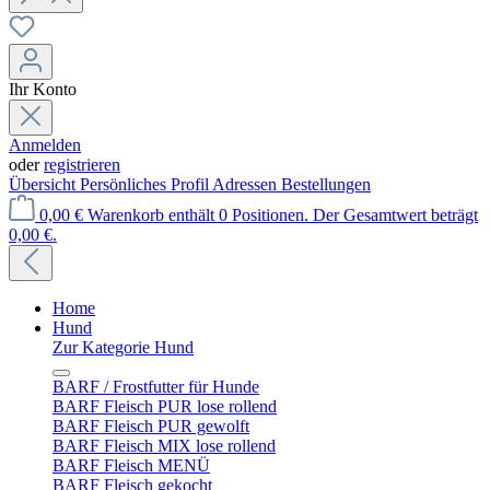
Ihr Konto
Anmelden
oder
registrieren
Übersicht
Persönliches Profil
Adressen
Bestellungen
0,00 €
Warenkorb enthält 0 Positionen. Der Gesamtwert beträgt
0,00 €.
Home
Hund
Zur Kategorie Hund
BARF / Frostfutter für Hunde
BARF Fleisch PUR lose rollend
BARF Fleisch PUR gewolft
BARF Fleisch MIX lose rollend
BARF Fleisch MENÜ
BARF Fleisch gekocht