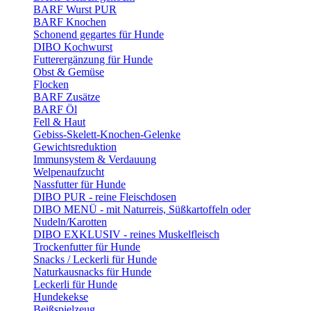
BARF Wurst PUR
BARF Knochen
Schonend gegartes für Hunde
DIBO Kochwurst
Futterergänzung für Hunde
Obst & Gemüse
Flocken
BARF Zusätze
BARF Öl
Fell & Haut
Gebiss-Skelett-Knochen-Gelenke
Gewichtsreduktion
Immunsystem & Verdauung
Welpenaufzucht
Nassfutter für Hunde
DIBO PUR - reine Fleischdosen
DIBO MENÜ - mit Naturreis, Süßkartoffeln oder
Nudeln/Karotten
DIBO EXKLUSIV - reines Muskelfleisch
Trockenfutter für Hunde
Snacks / Leckerli für Hunde
Naturkausnacks für Hunde
Leckerli für Hunde
Hundekekse
Beißspielzeug