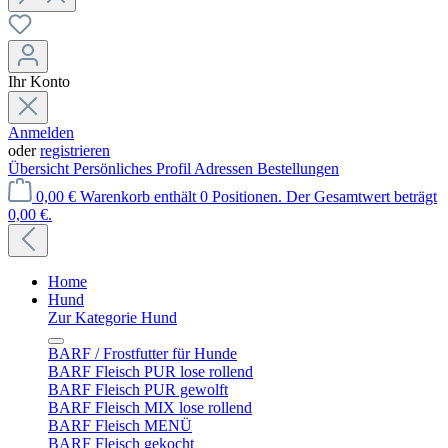
Ihr Konto
Anmelden
oder
registrieren
Übersicht
Persönliches Profil
Adressen
Bestellungen
0,00 €
Warenkorb enthält 0 Positionen. Der Gesamtwert beträgt
0,00 €.
Home
Hund
Zur Kategorie Hund
BARF / Frostfutter für Hunde
BARF Fleisch PUR lose rollend
BARF Fleisch PUR gewolft
BARF Fleisch MIX lose rollend
BARF Fleisch MENÜ
BARF Fleisch gekocht