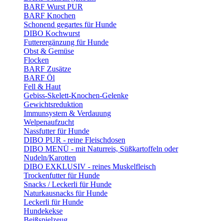
BARF Wurst PUR
BARF Knochen
Schonend gegartes für Hunde
DIBO Kochwurst
Futterergänzung für Hunde
Obst & Gemüse
Flocken
BARF Zusätze
BARF Öl
Fell & Haut
Gebiss-Skelett-Knochen-Gelenke
Gewichtsreduktion
Immunsystem & Verdauung
Welpenaufzucht
Nassfutter für Hunde
DIBO PUR - reine Fleischdosen
DIBO MENÜ - mit Naturreis, Süßkartoffeln oder
Nudeln/Karotten
DIBO EXKLUSIV - reines Muskelfleisch
Trockenfutter für Hunde
Snacks / Leckerli für Hunde
Naturkausnacks für Hunde
Leckerli für Hunde
Hundekekse
Beißspielzeug