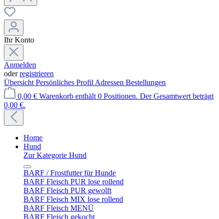
Ihr Konto
Anmelden
oder
registrieren
Übersicht
Persönliches Profil
Adressen
Bestellungen
0,00 €
Warenkorb enthält 0 Positionen. Der Gesamtwert beträgt
0,00 €.
Home
Hund
Zur Kategorie Hund
BARF / Frostfutter für Hunde
BARF Fleisch PUR lose rollend
BARF Fleisch PUR gewolft
BARF Fleisch MIX lose rollend
BARF Fleisch MENÜ
BARF Fleisch gekocht