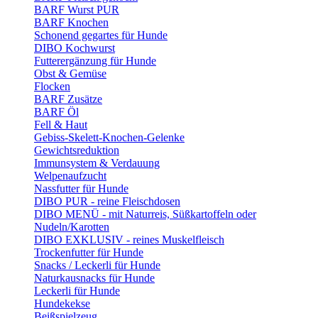
BARF Wurst PUR
BARF Knochen
Schonend gegartes für Hunde
DIBO Kochwurst
Futterergänzung für Hunde
Obst & Gemüse
Flocken
BARF Zusätze
BARF Öl
Fell & Haut
Gebiss-Skelett-Knochen-Gelenke
Gewichtsreduktion
Immunsystem & Verdauung
Welpenaufzucht
Nassfutter für Hunde
DIBO PUR - reine Fleischdosen
DIBO MENÜ - mit Naturreis, Süßkartoffeln oder
Nudeln/Karotten
DIBO EXKLUSIV - reines Muskelfleisch
Trockenfutter für Hunde
Snacks / Leckerli für Hunde
Naturkausnacks für Hunde
Leckerli für Hunde
Hundekekse
Beißspielzeug