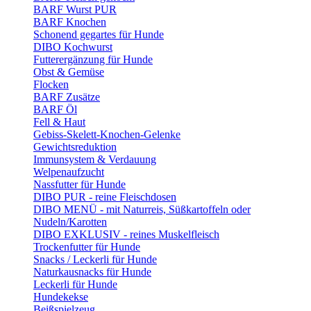
BARF Wurst PUR
BARF Knochen
Schonend gegartes für Hunde
DIBO Kochwurst
Futterergänzung für Hunde
Obst & Gemüse
Flocken
BARF Zusätze
BARF Öl
Fell & Haut
Gebiss-Skelett-Knochen-Gelenke
Gewichtsreduktion
Immunsystem & Verdauung
Welpenaufzucht
Nassfutter für Hunde
DIBO PUR - reine Fleischdosen
DIBO MENÜ - mit Naturreis, Süßkartoffeln oder
Nudeln/Karotten
DIBO EXKLUSIV - reines Muskelfleisch
Trockenfutter für Hunde
Snacks / Leckerli für Hunde
Naturkausnacks für Hunde
Leckerli für Hunde
Hundekekse
Beißspielzeug