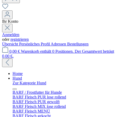
Ihr Konto
Anmelden
oder
registrieren
Übersicht
Persönliches Profil
Adressen
Bestellungen
0,00 €
Warenkorb enthält 0 Positionen. Der Gesamtwert beträgt
0,00 €.
Home
Hund
Zur Kategorie Hund
BARF / Frostfutter für Hunde
BARF Fleisch PUR lose rollend
BARF Fleisch PUR gewolft
BARF Fleisch MIX lose rollend
BARF Fleisch MENÜ
BARF Fleisch gekocht