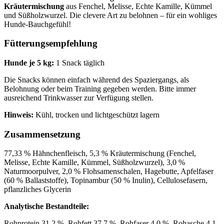
Kräutermischung
aus Fenchel, Melisse, Echte Kamille, Kümmel
und Süßholzwurzel. Die clevere Art zu belohnen – für ein wohliges
Hunde-Bauchgefühl!
Fütterungsempfehlung
Hunde je 5 kg:
1 Snack täglich
Die Snacks können einfach während des Spaziergangs, als
Belohnung oder beim Training gegeben werden. Bitte immer
ausreichend Trinkwasser zur Verfügung stellen.
Hinweis:
Kühl, trocken und lichtgeschützt lagern
Zusammensetzung
77,33 % Hähnchenfleisch, 5,3 % Kräutermischung (Fenchel,
Melisse, Echte Kamille, Kümmel, Süßholzwurzel), 3,0 %
Naturmoorpulver, 2,0 % Flohsamenschalen, Hagebutte, Apfelfaser
(60 % Ballaststoffe), Topinambur (50 % Inulin), Cellulosefasern,
pflanzliches Glycerin
Analytische Bestandteile:
Rohprotein 31,2 %, Rohfett 37,7 %, Rohfaser 4,0 %, Rohasche 4,1