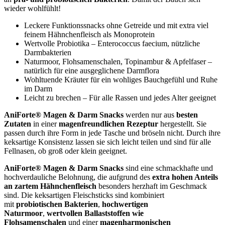
wieder wohlfühlt!
Leckere Funktionssnacks ohne Getreide und mit extra viel
feinem Hähnchenfleisch als Monoprotein
Wertvolle Probiotika – Enterococcus faecium, nützliche
Darmbakterien
Naturmoor, Flohsamenschalen, Topinambur & Apfelfaser –
natürlich für eine ausgeglichene Darmflora
Wohltuende Kräuter für ein wohliges Bauchgefühl und Ruhe
im Darm
Leicht zu brechen – Für alle Rassen und jedes Alter geeignet
AniForte® Magen & Darm Snacks
werden nur aus
besten
Zutaten
in einer
magenfreundlichen Rezeptur
hergestellt. Sie
passen durch ihre Form in jede Tasche und bröseln nicht. Durch ihre
keksartige Konsistenz lassen sie sich leicht teilen und sind für alle
Fellnasen, ob groß oder klein geeignet.
AniForte® Magen & Darm Snacks
sind eine schmackhafte und
hochverdauliche Belohnung, die aufgrund des
extra hohen Anteils
an zartem Hähnchenfleisch
besonders herzhaft im Geschmack
sind. Die keksartigen Fleischsticks sind kombiniert
mit
probiotischen Bakterien
,
hochwertigen
Naturmoor
,
wertvollen Ballaststoffen wie
Flohsamenschalen
und einer
magenharmonischen