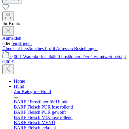
Ihr Konto
Anmelden
oder
registrieren
Übersicht
Persönliches Profil
Adressen
Bestellungen
0,00 €
Warenkorb enthält 0 Positionen. Der Gesamtwert beträgt
0,00 €.
Home
Hund
Zur Kategorie Hund
BARF / Frostfutter für Hunde
BARF Fleisch PUR lose rollend
BARF Fleisch PUR gewolft
BARF Fleisch MIX lose rollend
BARF Fleisch MENÜ
BARF Fleisch gekocht