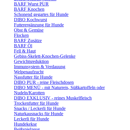
BARF Wurst PUR
BARF Knochen
Schonend gegartes für Hunde
DIBO Kochwurst
Futterergänzung für Hunde
Obst & Gemüse
Flocken
BARF Zusätze
BARF Öl
Fell & Haut
Gebiss-Skelett-Knochen-Gelenke
Gewichtsreduktion
Immunsystem & Verdauung
Welpenaufzucht
Nassfutter für Hunde
DIBO PUR - reine Fleischdosen
DIBO MENÜ - mit Naturreis, Süßkartoffeln oder
Nudeln/Karotten
DIBO EXKLUSIV - reines Muskelfleisch
Trockenfutter für Hunde
Snacks / Leckerli für Hunde
Naturkausnacks für Hunde
Leckerli für Hunde
Hundekekse
Beißspielzeug