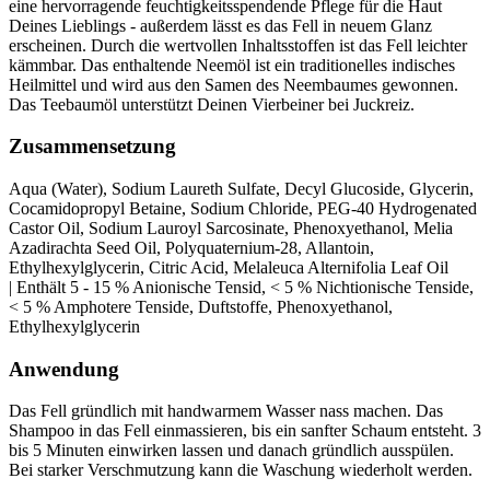
eine hervorragende feuchtigkeitsspendende Pflege für die Haut
Deines Lieblings - außerdem lässt es das Fell in neuem Glanz
erscheinen. Durch die wertvollen Inhaltsstoffen ist das Fell leichter
kämmbar. Das enthaltende Neemöl ist ein traditionelles indisches
Heilmittel und wird aus den Samen des Neembaumes gewonnen.
Das Teebaumöl unterstützt Deinen Vierbeiner bei Juckreiz.
Zusammensetzung
Aqua (Water), Sodium Laureth Sulfate, Decyl Glucoside, Glycerin,
Cocamidopropyl Betaine, Sodium Chloride, PEG-40 Hydrogenated
Castor Oil, Sodium Lauroyl Sarcosinate, Phenoxyethanol, Melia
Azadirachta Seed Oil, Polyquaternium-28, Allantoin,
Ethylhexylglycerin, Citric Acid, Melaleuca Alternifolia Leaf Oil
| Enthält 5 - 15 % Anionische Tensid, < 5 % Nichtionische Tenside,
< 5 % Amphotere Tenside, Duftstoffe, Phenoxyethanol,
Ethylhexylglycerin
Anwendung
Das Fell gründlich mit handwarmem Wasser nass machen. Das
Shampoo in das Fell einmassieren, bis ein sanfter Schaum entsteht. 3
bis 5 Minuten einwirken lassen und danach gründlich ausspülen.
Bei starker Verschmutzung kann die Waschung wiederholt werden.