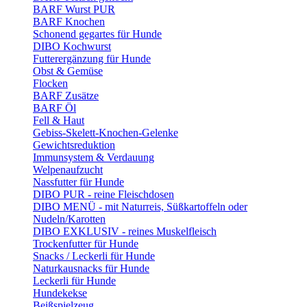
BARF Wurst PUR
BARF Knochen
Schonend gegartes für Hunde
DIBO Kochwurst
Futterergänzung für Hunde
Obst & Gemüse
Flocken
BARF Zusätze
BARF Öl
Fell & Haut
Gebiss-Skelett-Knochen-Gelenke
Gewichtsreduktion
Immunsystem & Verdauung
Welpenaufzucht
Nassfutter für Hunde
DIBO PUR - reine Fleischdosen
DIBO MENÜ - mit Naturreis, Süßkartoffeln oder
Nudeln/Karotten
DIBO EXKLUSIV - reines Muskelfleisch
Trockenfutter für Hunde
Snacks / Leckerli für Hunde
Naturkausnacks für Hunde
Leckerli für Hunde
Hundekekse
Beißspielzeug