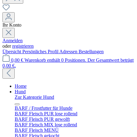
Ihr Konto
Anmelden
oder
registrieren
Übersicht
Persönliches Profil
Adressen
Bestellungen
0,00 €
Warenkorb enthält 0 Positionen. Der Gesamtwert beträgt
0,00 €.
Home
Hund
Zur Kategorie Hund
BARF / Frostfutter für Hunde
BARF Fleisch PUR lose rollend
BARF Fleisch PUR gewolft
BARF Fleisch MIX lose rollend
BARF Fleisch MENÜ
BARF Fleisch gekocht