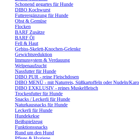
Schonend gegartes für Hunde
DIBO Kochwurst
Futterergänzung für Hunde
Obst & Gemüse
Flocken
BARF Zusätze
BARF Öl
Fell & Haut
Gebiss-Skelett-Knochen-Gelenke
Gewichtsreduktion
Immunsystem & Verdauung
Welpenaufzucht
Nassfutter für Hunde
DIBO PUR - reine Fleischdosen
DIBO MENÜ - mit Naturreis, Süßkartoffeln oder Nudeln/Karo
DIBO EXKLUSIV - reines Muskelfleisch
Trockenfutter für Hunde
Snacks / Leckerli für Hunde
Naturkausnacks für Hunde
Leckerli für Hunde
Hundekekse
Beißspielzeug
Funktionssnacks
Rund um den Hund
Pflege & Hygiene