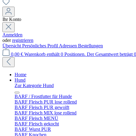
Ihr Konto
Anmelden
oder
registrieren
Übersicht
Persönliches Profil
Adressen
Bestellungen
0,00 €
Warenkorb enthält 0 Positionen. Der Gesamtwert beträgt 0
Home
Hund
Zur Kategorie Hund
BARF / Frostfutter für Hunde
BARF Fleisch PUR lose rollend
BARF Fleisch PUR gewolft
BARF Fleisch MIX lose rollend
BARF Fleisch MENÜ
BARF Fleisch gekocht
BARF Wurst PUR
BARF Knochen