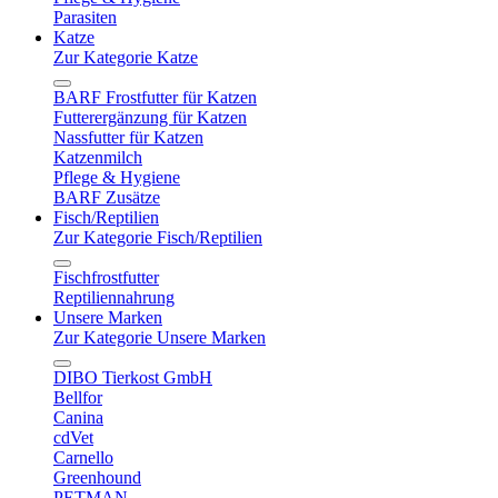
Parasiten
Katze
Zur Kategorie Katze
BARF Frostfutter für Katzen
Futterergänzung für Katzen
Nassfutter für Katzen
Katzenmilch
Pflege & Hygiene
BARF Zusätze
Fisch/Reptilien
Zur Kategorie Fisch/Reptilien
Fischfrostfutter
Reptiliennahrung
Unsere Marken
Zur Kategorie Unsere Marken
DIBO Tierkost GmbH
Bellfor
Canina
cdVet
Carnello
Greenhound
PETMAN