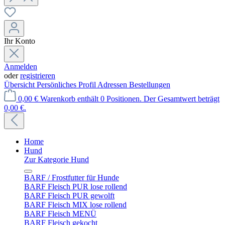
Ihr Konto
Anmelden
oder
registrieren
Übersicht
Persönliches Profil
Adressen
Bestellungen
0,00 €
Warenkorb enthält 0 Positionen. Der Gesamtwert beträgt
0,00 €.
Home
Hund
Zur Kategorie Hund
BARF / Frostfutter für Hunde
BARF Fleisch PUR lose rollend
BARF Fleisch PUR gewolft
BARF Fleisch MIX lose rollend
BARF Fleisch MENÜ
BARF Fleisch gekocht