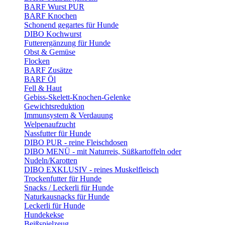
BARF Wurst PUR
BARF Knochen
Schonend gegartes für Hunde
DIBO Kochwurst
Futterergänzung für Hunde
Obst & Gemüse
Flocken
BARF Zusätze
BARF Öl
Fell & Haut
Gebiss-Skelett-Knochen-Gelenke
Gewichtsreduktion
Immunsystem & Verdauung
Welpenaufzucht
Nassfutter für Hunde
DIBO PUR - reine Fleischdosen
DIBO MENÜ - mit Naturreis, Süßkartoffeln oder
Nudeln/Karotten
DIBO EXKLUSIV - reines Muskelfleisch
Trockenfutter für Hunde
Snacks / Leckerli für Hunde
Naturkausnacks für Hunde
Leckerli für Hunde
Hundekekse
Beißspielzeug