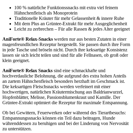
100 % natürliche Funktionssnacks mit extra viel feinem
Hähnchenfleisch als Monoprotein
Traditionelle Kräuter für mehr Gelassenheit & innere Ruhe
Mit dem Plus an Grüntee-Extrakt für mehr Ausgeglichenheit
Leicht zu zerbrechen – Für alle Rassen & jedes Alter geeignet
AniForte® Relax-Snacks
werden nur aus besten Zutaten in einer
magenfreundlichen Rezeptur hergestellt. Sie passen durch ihre Form
in jede Tasche und bröseln nicht. Durch ihre keksartige Konsistenz
lassen sie sich leicht teilen und sind für alle Fellnasen, ob groß oder
klein geeignet.
AniForte® Relax Snacks
sind eine schmackhafte und
hochverdauliche Belohnung, die aufgrund des extra hohen Anteils
an zartem Hähnchenfleisch besonders herzhaft im Geschmack ist.
Die keksartigen Fleischsnacks werden verfeinert mit einer
hochwertigen, natürlichen Kräutermischung aus Baldrianwurzel,
Hopfenblätter, Melisse, Passionsblumenkraut und Kamille. Der
Grüntee-Extrakt optimiert die Rezeptur für maximale Entspannung.
Ob bei Gewittern, Feuerwerken oder während des Tierartbesuchs:
Entspannungssnacks können ein Teil dazu beitragen, Hunde
währenddessen zu beruhigen und bei der Linderung von Nervosität
zu unterstützen.