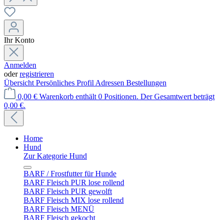
Ihr Konto
Anmelden
oder
registrieren
Übersicht
Persönliches Profil
Adressen
Bestellungen
0,00 €
Warenkorb enthält 0 Positionen. Der Gesamtwert beträgt
0,00 €.
Home
Hund
Zur Kategorie Hund
BARF / Frostfutter für Hunde
BARF Fleisch PUR lose rollend
BARF Fleisch PUR gewolft
BARF Fleisch MIX lose rollend
BARF Fleisch MENÜ
BARF Fleisch gekocht