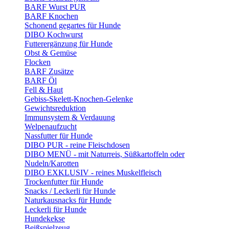
BARF Wurst PUR
BARF Knochen
Schonend gegartes für Hunde
DIBO Kochwurst
Futterergänzung für Hunde
Obst & Gemüse
Flocken
BARF Zusätze
BARF Öl
Fell & Haut
Gebiss-Skelett-Knochen-Gelenke
Gewichtsreduktion
Immunsystem & Verdauung
Welpenaufzucht
Nassfutter für Hunde
DIBO PUR - reine Fleischdosen
DIBO MENÜ - mit Naturreis, Süßkartoffeln oder
Nudeln/Karotten
DIBO EXKLUSIV - reines Muskelfleisch
Trockenfutter für Hunde
Snacks / Leckerli für Hunde
Naturkausnacks für Hunde
Leckerli für Hunde
Hundekekse
Beißspielzeug