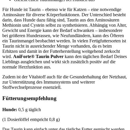
Für Hunde ist Taurin – ebenso wie für Katzen – eine notwendige
Aminosäure für diverse Körperfunktionen. Der Unterschied besteht
darin, dass Hunde dazu fähig sind, Taurin aus den Aminosäuren
Methionin und Cystein selbst zu synthetisieren. Abhängig von Alter,
Gewicht und Energie kann der Bedarf schwanken – insbesondere
bei größeren Hunderassen, wie Neufundländern, kann des Öfteren
ein Taurinmangel beobachtet werden. In vielen Fertigfuttersorten ist
Taurin nicht in ausreichender Menge vorhanden, da es beim
Erhitzen und damit in der Futterherstellung weitgehend zerkocht
wird.
AniForte® Taurin Pulver
kann den täglichen Bedarf Deines
Lieblings ausgleichen und wirkt sich zusätzlich positiv auf die
normale Herzfunktion aus.
Zudem ist der Vitalstoff auch für die Gesunderhaltung der Netzhaut,
zur Unterstützung des Immunsystems und weiterer
Stoffwechselprozesse essenziell.
Fütterungsempfehlung
Hunde:
0,5 g täglich
(1 Dosierlöffel entspricht 0,8 g)
Das Taurin kann einfach unter das tägliche Futter gemischt werden.