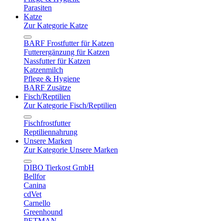
Parasiten
Katze
Zur Kategorie Katze
BARF Frostfutter für Katzen
Futterergänzung für Katzen
Nassfutter für Katzen
Katzenmilch
Pflege & Hygiene
BARF Zusätze
Fisch/Reptilien
Zur Kategorie Fisch/Reptilien
Fischfrostfutter
Reptiliennahrung
Unsere Marken
Zur Kategorie Unsere Marken
DIBO Tierkost GmbH
Bellfor
Canina
cdVet
Carnello
Greenhound
PETMAN