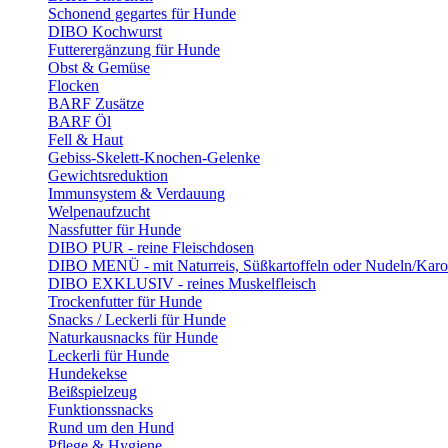
Schonend gegartes für Hunde
DIBO Kochwurst
Futterergänzung für Hunde
Obst & Gemüse
Flocken
BARF Zusätze
BARF Öl
Fell & Haut
Gebiss-Skelett-Knochen-Gelenke
Gewichtsreduktion
Immunsystem & Verdauung
Welpenaufzucht
Nassfutter für Hunde
DIBO PUR - reine Fleischdosen
DIBO MENÜ - mit Naturreis, Süßkartoffeln oder Nudeln/Karo
DIBO EXKLUSIV - reines Muskelfleisch
Trockenfutter für Hunde
Snacks / Leckerli für Hunde
Naturkausnacks für Hunde
Leckerli für Hunde
Hundekekse
Beißspielzeug
Funktionssnacks
Rund um den Hund
Pflege & Hygiene