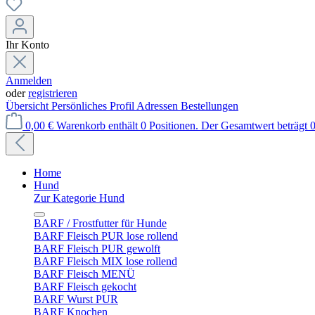
Ihr Konto
Anmelden
oder
registrieren
Übersicht
Persönliches Profil
Adressen
Bestellungen
0,00 €
Warenkorb enthält 0 Positionen. Der Gesamtwert beträgt 0
Home
Hund
Zur Kategorie Hund
BARF / Frostfutter für Hunde
BARF Fleisch PUR lose rollend
BARF Fleisch PUR gewolft
BARF Fleisch MIX lose rollend
BARF Fleisch MENÜ
BARF Fleisch gekocht
BARF Wurst PUR
BARF Knochen