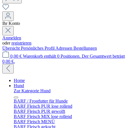
Ihr Konto
Anmelden
oder
registrieren
Übersicht
Persönliches Profil
Adressen
Bestellungen
0,00 €
Warenkorb enthält 0 Positionen. Der Gesamtwert beträgt
0,00 €.
Home
Hund
Zur Kategorie Hund
BARF / Frostfutter für Hunde
BARF Fleisch PUR lose rollend
BARF Fleisch PUR gewolft
BARF Fleisch MIX lose rollend
BARF Fleisch MENÜ
BARF Fleisch gekocht