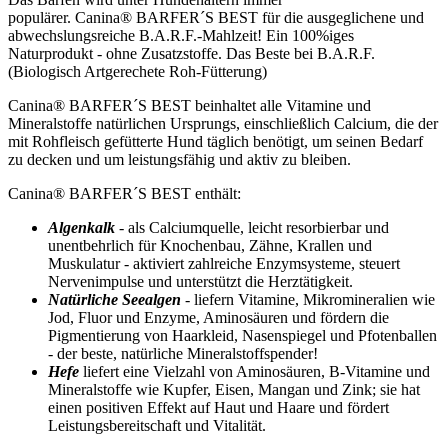
populärer. Canina® BARFER´S BEST für die ausgeglichene und
abwechslungsreiche B.A.R.F.-Mahlzeit! Ein 100%iges
Naturprodukt - ohne Zusatzstoffe. Das Beste bei B.A.R.F.
(Biologisch Artgerechete Roh-Fütterung)
Canina® BARFER´S BEST beinhaltet alle Vitamine und
Mineralstoffe natürlichen Ursprungs, einschließlich Calcium, die der
mit Rohfleisch gefütterte Hund täglich benötigt, um seinen Bedarf
zu decken und um leistungsfähig und aktiv zu bleiben.
Canina
®
BARFER´S BEST enthält:
Algenkalk
- als Calciumquelle, leicht resorbierbar und
unentbehrlich für Knochenbau, Zähne, Krallen und
Muskulatur - aktiviert zahlreiche Enzymsysteme, steuert
Nervenimpulse und unterstützt die Herztätigkeit.
Natürliche Seealgen
- liefern Vitamine, Mikromineralien wie
Jod, Fluor und Enzyme, Aminosäuren und fördern die
Pigmentierung von Haarkleid, Nasenspiegel und Pfotenballen
- der beste, natürliche Mineralstoffspender!
Hefe
liefert eine Vielzahl von Aminosäuren, B-Vitamine und
Mineralstoffe wie Kupfer, Eisen, Mangan und Zink; sie hat
einen positiven Effekt auf Haut und Haare und fördert
Leistungsbereitschaft und Vitalität.