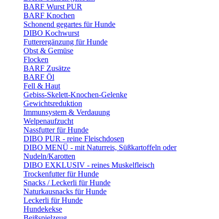
BARF Wurst PUR
BARF Knochen
Schonend gegartes für Hunde
DIBO Kochwurst
Futterergänzung für Hunde
Obst & Gemüse
Flocken
BARF Zusätze
BARF Öl
Fell & Haut
Gebiss-Skelett-Knochen-Gelenke
Gewichtsreduktion
Immunsystem & Verdauung
Welpenaufzucht
Nassfutter für Hunde
DIBO PUR - reine Fleischdosen
DIBO MENÜ - mit Naturreis, Süßkartoffeln oder
Nudeln/Karotten
DIBO EXKLUSIV - reines Muskelfleisch
Trockenfutter für Hunde
Snacks / Leckerli für Hunde
Naturkausnacks für Hunde
Leckerli für Hunde
Hundekekse
Beißspielzeug