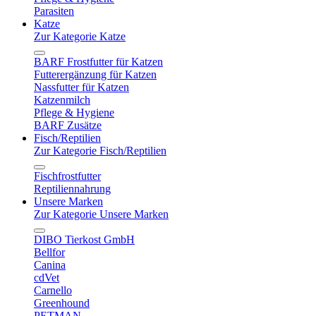
Parasiten
Katze
Zur Kategorie Katze
BARF Frostfutter für Katzen
Futterergänzung für Katzen
Nassfutter für Katzen
Katzenmilch
Pflege & Hygiene
BARF Zusätze
Fisch/Reptilien
Zur Kategorie Fisch/Reptilien
Fischfrostfutter
Reptiliennahrung
Unsere Marken
Zur Kategorie Unsere Marken
DIBO Tierkost GmbH
Bellfor
Canina
cdVet
Carnello
Greenhound
PETMAN