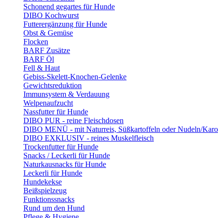
Schonend gegartes für Hunde
DIBO Kochwurst
Futterergänzung für Hunde
Obst & Gemüse
Flocken
BARF Zusätze
BARF Öl
Fell & Haut
Gebiss-Skelett-Knochen-Gelenke
Gewichtsreduktion
Immunsystem & Verdauung
Welpenaufzucht
Nassfutter für Hunde
DIBO PUR - reine Fleischdosen
DIBO MENÜ - mit Naturreis, Süßkartoffeln oder Nudeln/Karo
DIBO EXKLUSIV - reines Muskelfleisch
Trockenfutter für Hunde
Snacks / Leckerli für Hunde
Naturkausnacks für Hunde
Leckerli für Hunde
Hundekekse
Beißspielzeug
Funktionssnacks
Rund um den Hund
Pflege & Hygiene