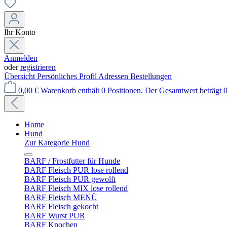
Ihr Konto
Anmelden
oder
registrieren
Übersicht
Persönliches Profil
Adressen
Bestellungen
0,00 €
Warenkorb enthält 0 Positionen. Der Gesamtwert beträgt 0
Home
Hund
Zur Kategorie Hund
BARF / Frostfutter für Hunde
BARF Fleisch PUR lose rollend
BARF Fleisch PUR gewolft
BARF Fleisch MIX lose rollend
BARF Fleisch MENÜ
BARF Fleisch gekocht
BARF Wurst PUR
BARF Knochen