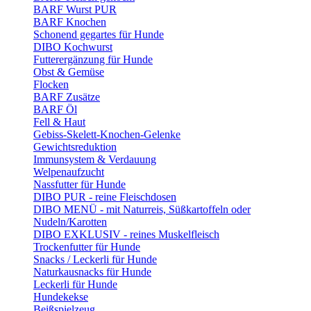
BARF Wurst PUR
BARF Knochen
Schonend gegartes für Hunde
DIBO Kochwurst
Futterergänzung für Hunde
Obst & Gemüse
Flocken
BARF Zusätze
BARF Öl
Fell & Haut
Gebiss-Skelett-Knochen-Gelenke
Gewichtsreduktion
Immunsystem & Verdauung
Welpenaufzucht
Nassfutter für Hunde
DIBO PUR - reine Fleischdosen
DIBO MENÜ - mit Naturreis, Süßkartoffeln oder
Nudeln/Karotten
DIBO EXKLUSIV - reines Muskelfleisch
Trockenfutter für Hunde
Snacks / Leckerli für Hunde
Naturkausnacks für Hunde
Leckerli für Hunde
Hundekekse
Beißspielzeug