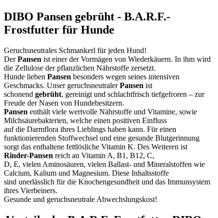
DIBO Pansen gebrüht - B.A.R.F.-
Frostfutter für Hunde
Geruchsneutrales Schmankerl für jeden Hund!
Der
Pansen
ist einer der Vormägen von Wiederkäuern. In ihm wird
die Zellulose der pflanzlichen Nährstoffe zersetzt.
Hunde lieben
Pansen
besonders wegen seines intensiven
Geschmacks. Unser geruchsneutraler
Pansen
ist
schonend
gebrüht
, gereinigt und schlachtfrisch tiefgefroren – zur
Freude der Nasen von Hundebesitzern.
Pansen
enthält viele wertvolle Nährstoffe und Vitamine, sowie
Milchsäurebakterien, welche einen positiven Einfluss
auf die Darmflora ihres Lieblings haben kann. Für einen
funktionierenden Stoffwechsel und eine gesunde Blutgerinnung
sorgt das enthaltene fettlösliche Vitamin K. Des Weiteren ist
Rinder-Pansen
reich an Vitamin A, B1, B12, C,
D, E, vielen Aminosäuren, vielen Ballast- und Mineralstoffen wie
Calcium, Kalium und Magnesium. Diese Inhaltsstoffe
sind unerlässlich für die Knochengesundheit und das Immunsystem
ihres Vierbeiners.
Gesunde und geruchsneutrale Abwechslungskost!