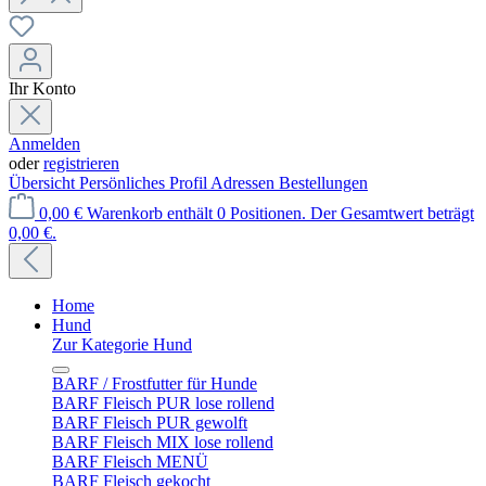
Ihr Konto
Anmelden
oder
registrieren
Übersicht
Persönliches Profil
Adressen
Bestellungen
0,00 €
Warenkorb enthält 0 Positionen. Der Gesamtwert beträgt
0,00 €.
Home
Hund
Zur Kategorie Hund
BARF / Frostfutter für Hunde
BARF Fleisch PUR lose rollend
BARF Fleisch PUR gewolft
BARF Fleisch MIX lose rollend
BARF Fleisch MENÜ
BARF Fleisch gekocht