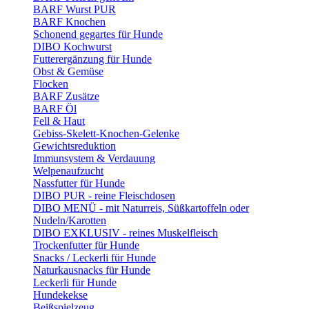
BARF Wurst PUR
BARF Knochen
Schonend gegartes für Hunde
DIBO Kochwurst
Futterergänzung für Hunde
Obst & Gemüse
Flocken
BARF Zusätze
BARF Öl
Fell & Haut
Gebiss-Skelett-Knochen-Gelenke
Gewichtsreduktion
Immunsystem & Verdauung
Welpenaufzucht
Nassfutter für Hunde
DIBO PUR - reine Fleischdosen
DIBO MENÜ - mit Naturreis, Süßkartoffeln oder
Nudeln/Karotten
DIBO EXKLUSIV - reines Muskelfleisch
Trockenfutter für Hunde
Snacks / Leckerli für Hunde
Naturkausnacks für Hunde
Leckerli für Hunde
Hundekekse
Beißspielzeug