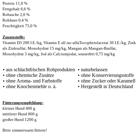
Protein 11,0 %
Fettgehalt 6,6 %
Rohasche 2,0 %
Rohfaser 0,4 %
Feuchtigkeit 75,0 %
Zusatzstoffe:
Vitamin D3 200 I.E./kg, Vitamin E all rac-alfaTocopherolacetat 30 I.E./kg, Zink
als Zinksulfat, Monohydrat 15 mg/kg, Mangan als Mangan-IIsulfat,
Monohydrat 3 mg/kg, Jod als Calciumjodat, wasserfrei 0,75 mg/kg
• aus schlachtfrischen Rohprodukten
• naturbelassen
• ohne chemische Zusätze
• ohne Konservierungsstoffe
• ohne Aroma- und Farbstoffe
• ohne Zucker oder Karamell
• ohne Knochenmehle o. ä.
• Hergestellt in Deutschland
Fütterungsempfehlung:
kleiner Hund 400 g
mittlerer Hund 800 g
großer Hund 1200 g
Bitte zimmerwarm füttern!