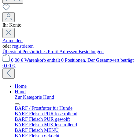
Ihr Konto
Anmelden
oder
registrieren
Übersicht
Persönliches Profil
Adressen
Bestellungen
0,00 €
Warenkorb enthält 0 Positionen. Der Gesamtwert beträgt
0,00 €.
Home
Hund
Zur Kategorie Hund
BARF / Frostfutter für Hunde
BARF Fleisch PUR lose rollend
BARF Fleisch PUR gewolft
BARF Fleisch MIX lose rollend
BARF Fleisch MENÜ
BARF Fleisch gekocht