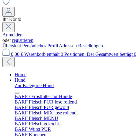
Ihr Konto
Anmelden
oder
registrieren
Übersicht
Persönliches Profil
Adressen
Bestellungen
0,00 €
Warenkorb enthält 0 Positionen. Der Gesamtwert beträgt 0
Home
Hund
Zur Kategorie Hund
BARF / Frostfutter für Hunde
BARF Fleisch PUR lose rollend
BARF Fleisch PUR gewolft
BARF Fleisch MIX lose rollend
BARF Fleisch MENÜ
BARF Fleisch gekocht
BARF Wurst PUR
BARF Knochen