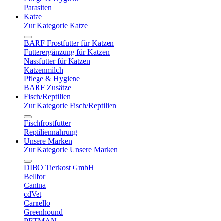
Parasiten
Katze
Zur Kategorie Katze
BARF Frostfutter für Katzen
Futterergänzung für Katzen
Nassfutter für Katzen
Katzenmilch
Pflege & Hygiene
BARF Zusätze
Fisch/Reptilien
Zur Kategorie Fisch/Reptilien
Fischfrostfutter
Reptiliennahrung
Unsere Marken
Zur Kategorie Unsere Marken
DIBO Tierkost GmbH
Bellfor
Canina
cdVet
Carnello
Greenhound
PETMAN