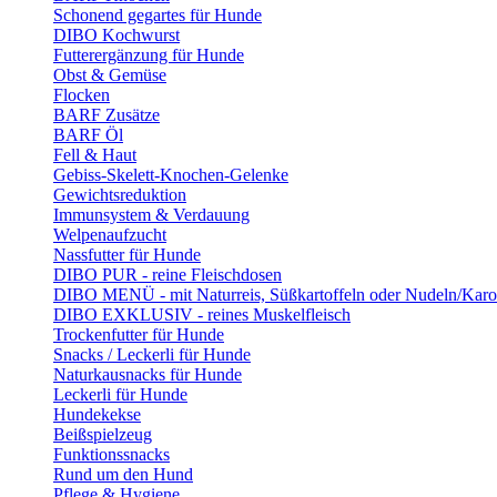
Schonend gegartes für Hunde
DIBO Kochwurst
Futterergänzung für Hunde
Obst & Gemüse
Flocken
BARF Zusätze
BARF Öl
Fell & Haut
Gebiss-Skelett-Knochen-Gelenke
Gewichtsreduktion
Immunsystem & Verdauung
Welpenaufzucht
Nassfutter für Hunde
DIBO PUR - reine Fleischdosen
DIBO MENÜ - mit Naturreis, Süßkartoffeln oder Nudeln/Karo
DIBO EXKLUSIV - reines Muskelfleisch
Trockenfutter für Hunde
Snacks / Leckerli für Hunde
Naturkausnacks für Hunde
Leckerli für Hunde
Hundekekse
Beißspielzeug
Funktionssnacks
Rund um den Hund
Pflege & Hygiene