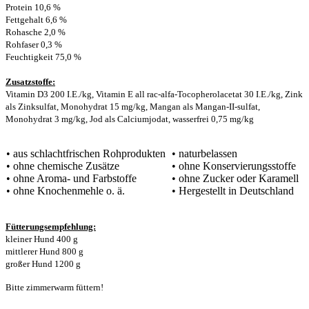
Protein 10,6 %
Fettgehalt 6,6 %
Rohasche 2,0 %
Rohfaser 0,3 %
Feuchtigkeit 75,0 %
Zusatzstoffe:
Vitamin D3 200 I.E./kg, Vitamin E all rac-alfa-Tocopherolacetat 30 I.E./kg, Zink
als Zinksulfat, Monohydrat 15 mg/kg, Mangan als Mangan-II-sulfat,
Monohydrat 3 mg/kg, Jod als Calciumjodat, wasserfrei 0,75 mg/kg
• aus schlachtfrischen Rohprodukten
• naturbelassen
• ohne chemische Zusätze
• ohne Konservierungsstoffe
• ohne Aroma- und Farbstoffe
• ohne Zucker oder Karamell
• ohne Knochenmehle o. ä.
• Hergestellt in Deutschland
Fütterungsempfehlung:
kleiner Hund 400 g
mittlerer Hund 800 g
großer Hund 1200 g
Bitte zimmerwarm füttern!