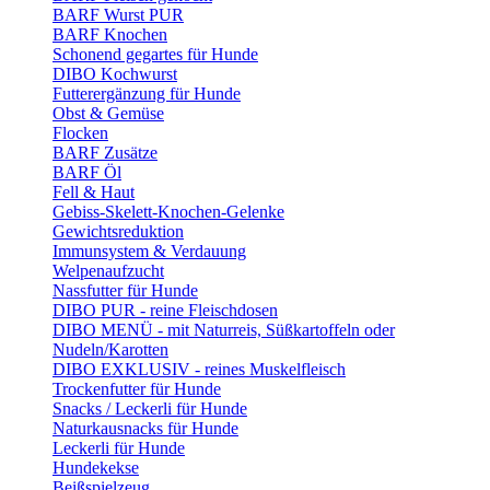
BARF Wurst PUR
BARF Knochen
Schonend gegartes für Hunde
DIBO Kochwurst
Futterergänzung für Hunde
Obst & Gemüse
Flocken
BARF Zusätze
BARF Öl
Fell & Haut
Gebiss-Skelett-Knochen-Gelenke
Gewichtsreduktion
Immunsystem & Verdauung
Welpenaufzucht
Nassfutter für Hunde
DIBO PUR - reine Fleischdosen
DIBO MENÜ - mit Naturreis, Süßkartoffeln oder
Nudeln/Karotten
DIBO EXKLUSIV - reines Muskelfleisch
Trockenfutter für Hunde
Snacks / Leckerli für Hunde
Naturkausnacks für Hunde
Leckerli für Hunde
Hundekekse
Beißspielzeug