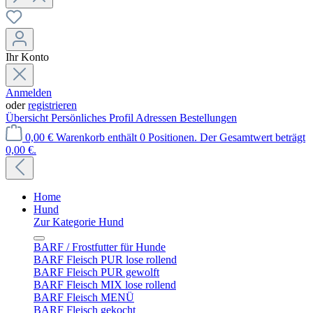
Ihr Konto
Anmelden
oder
registrieren
Übersicht
Persönliches Profil
Adressen
Bestellungen
0,00 €
Warenkorb enthält 0 Positionen. Der Gesamtwert beträgt
0,00 €.
Home
Hund
Zur Kategorie Hund
BARF / Frostfutter für Hunde
BARF Fleisch PUR lose rollend
BARF Fleisch PUR gewolft
BARF Fleisch MIX lose rollend
BARF Fleisch MENÜ
BARF Fleisch gekocht