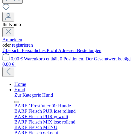
Ihr Konto
Anmelden
oder
registrieren
Übersicht
Persönliches Profil
Adressen
Bestellungen
0,00 €
Warenkorb enthält 0 Positionen. Der Gesamtwert beträgt
0,00 €.
Home
Hund
Zur Kategorie Hund
BARF / Frostfutter für Hunde
BARF Fleisch PUR lose rollend
BARF Fleisch PUR gewolft
BARF Fleisch MIX lose rollend
BARF Fleisch MENÜ
BARF Fleisch gekocht