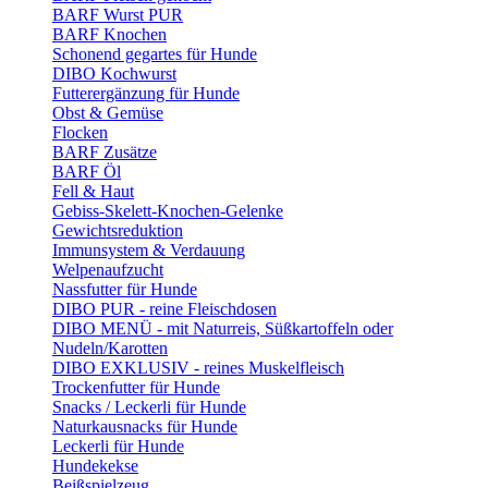
BARF Wurst PUR
BARF Knochen
Schonend gegartes für Hunde
DIBO Kochwurst
Futterergänzung für Hunde
Obst & Gemüse
Flocken
BARF Zusätze
BARF Öl
Fell & Haut
Gebiss-Skelett-Knochen-Gelenke
Gewichtsreduktion
Immunsystem & Verdauung
Welpenaufzucht
Nassfutter für Hunde
DIBO PUR - reine Fleischdosen
DIBO MENÜ - mit Naturreis, Süßkartoffeln oder
Nudeln/Karotten
DIBO EXKLUSIV - reines Muskelfleisch
Trockenfutter für Hunde
Snacks / Leckerli für Hunde
Naturkausnacks für Hunde
Leckerli für Hunde
Hundekekse
Beißspielzeug