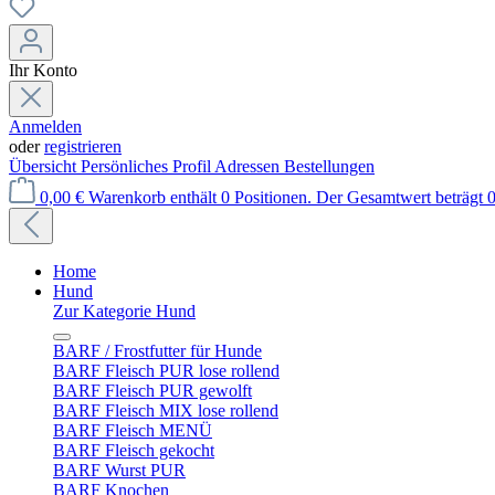
Ihr Konto
Anmelden
oder
registrieren
Übersicht
Persönliches Profil
Adressen
Bestellungen
0,00 €
Warenkorb enthält 0 Positionen. Der Gesamtwert beträgt 0
Home
Hund
Zur Kategorie Hund
BARF / Frostfutter für Hunde
BARF Fleisch PUR lose rollend
BARF Fleisch PUR gewolft
BARF Fleisch MIX lose rollend
BARF Fleisch MENÜ
BARF Fleisch gekocht
BARF Wurst PUR
BARF Knochen