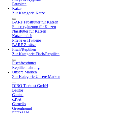
Parasiten
Katze
Zur Kategorie Katze
BARF Frostfutter für Katzen
Futterergänzung für Katzen
Nassfutter für Katzen
Katzenmilch
Pflege & Hygiene
BARF Zusätze
Fisch/Reptilien
Zur Kategorie Fisch/Reptilien
Fischfrostfutter
Reptiliennahrung
Unsere Marken
Zur Kategorie Unsere Marken
DIBO Tierkost GmbH
Bellfor
Canina
cdVet
Carnello
Greenhound
PETMAN