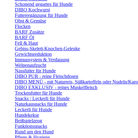
Schonend gegartes für Hunde
DIBO Kochwurst
Futterergänzung für Hunde
Obst & Gemüse
Flocken
BARF Zusätze
BARF Öl
Fell & Haut
Gebiss-Skelett-Knochen-Gelenke
Gewichtsreduktion
Immunsystem & Verdauung
Welpenaufzucht
Nassfutter für Hunde
DIBO PUR - reine Fleischdosen
DIBO MENÜ - mit Naturreis, Süßkartoffeln oder Nudeln/Karo
DIBO EXKLUSIV - reines Muskelfleisch
Trockenfutter für Hunde
Snacks / Leckerli für Hunde
Naturkausnacks für Hunde
Leckerli für Hunde
Hundekekse
Beißspielzeug
Funktionssnacks
Rund um den Hund
Pflege & Hygiene