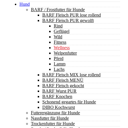
Hund
BARF / Frostfutter für Hunde
BARF Fleisch PUR lose rollend
BARF Fleisch PUR gewolft
Rind
Geflügel
Wild
Fitness
Wellness
Welpenfutter
Pferd
Lamm
Lachs
BARF Fleisch MIX lose rollend
BARF Fleisch MENÜ
BARF Fleisch gekocht
BARF Wurst PUR
BARF Knochen
Schonend gegartes für Hunde
DIBO Kochwurst
Futterergänzung für Hunde
Nassfutter für Hunde
Trockenfutter für Hunde