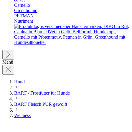
Carnello
Greenhound
PETMAN
Nutriment
Menü
Hund
BARF / Frostfutter für Hunde
BARF Fleisch PUR gewolft
Wellness