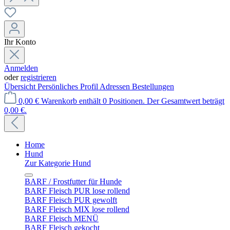
Ihr Konto
Anmelden
oder
registrieren
Übersicht
Persönliches Profil
Adressen
Bestellungen
0,00 €
Warenkorb enthält 0 Positionen. Der Gesamtwert beträgt
0,00 €.
Home
Hund
Zur Kategorie Hund
BARF / Frostfutter für Hunde
BARF Fleisch PUR lose rollend
BARF Fleisch PUR gewolft
BARF Fleisch MIX lose rollend
BARF Fleisch MENÜ
BARF Fleisch gekocht