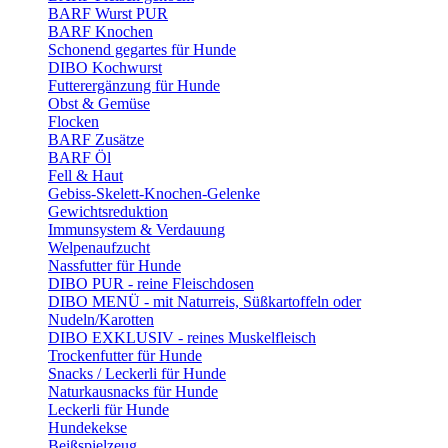
BARF Wurst PUR
BARF Knochen
Schonend gegartes für Hunde
DIBO Kochwurst
Futterergänzung für Hunde
Obst & Gemüse
Flocken
BARF Zusätze
BARF Öl
Fell & Haut
Gebiss-Skelett-Knochen-Gelenke
Gewichtsreduktion
Immunsystem & Verdauung
Welpenaufzucht
Nassfutter für Hunde
DIBO PUR - reine Fleischdosen
DIBO MENÜ - mit Naturreis, Süßkartoffeln oder
Nudeln/Karotten
DIBO EXKLUSIV - reines Muskelfleisch
Trockenfutter für Hunde
Snacks / Leckerli für Hunde
Naturkausnacks für Hunde
Leckerli für Hunde
Hundekekse
Beißspielzeug