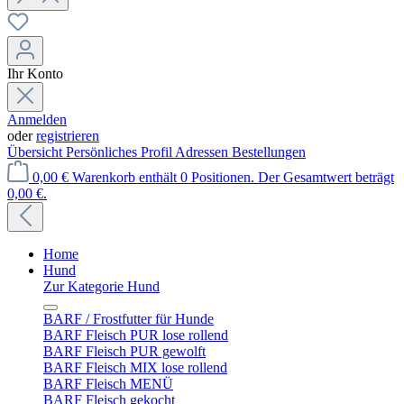
Ihr Konto
Anmelden
oder
registrieren
Übersicht
Persönliches Profil
Adressen
Bestellungen
0,00 €
Warenkorb enthält 0 Positionen. Der Gesamtwert beträgt
0,00 €.
Home
Hund
Zur Kategorie Hund
BARF / Frostfutter für Hunde
BARF Fleisch PUR lose rollend
BARF Fleisch PUR gewolft
BARF Fleisch MIX lose rollend
BARF Fleisch MENÜ
BARF Fleisch gekocht