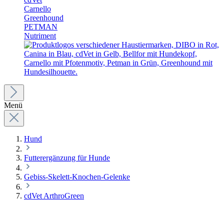
Carnello
Greenhound
PETMAN
Nutriment
Menü
Hund
Futterergänzung für Hunde
Gebiss-Skelett-Knochen-Gelenke
cdVet ArthroGreen