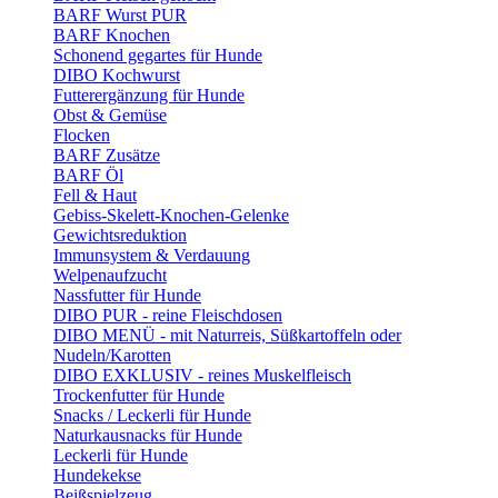
BARF Wurst PUR
BARF Knochen
Schonend gegartes für Hunde
DIBO Kochwurst
Futterergänzung für Hunde
Obst & Gemüse
Flocken
BARF Zusätze
BARF Öl
Fell & Haut
Gebiss-Skelett-Knochen-Gelenke
Gewichtsreduktion
Immunsystem & Verdauung
Welpenaufzucht
Nassfutter für Hunde
DIBO PUR - reine Fleischdosen
DIBO MENÜ - mit Naturreis, Süßkartoffeln oder
Nudeln/Karotten
DIBO EXKLUSIV - reines Muskelfleisch
Trockenfutter für Hunde
Snacks / Leckerli für Hunde
Naturkausnacks für Hunde
Leckerli für Hunde
Hundekekse
Beißspielzeug