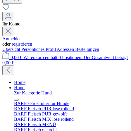
Ihr Konto
Anmelden
oder
registrieren
Übersicht
Persönliches Profil
Adressen
Bestellungen
0,00 €
Warenkorb enthält 0 Positionen. Der Gesamtwert beträgt
0,00 €.
Home
Hund
Zur Kategorie Hund
BARF / Frostfutter für Hunde
BARF Fleisch PUR lose rollend
BARF Fleisch PUR gewolft
BARF Fleisch MIX lose rollend
BARF Fleisch MENÜ
BARF Fleisch gekocht