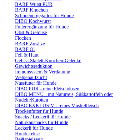
BARF Wurst PUR
BARF Knochen
Schonend gegartes für Hunde
DIBO Kochwurst
Futterergänzung für Hunde
Obst & Gemüse
Flocken
BARF Zusätze
BARF Öl
Fell & Haut
Gebiss-Skelett-Knochen-Gelenke
Gewichtsreduktion
Immunsystem & Verdauung
Welpenaufzucht
Nassfutter für Hunde
DIBO PUR - reine Fleischdosen
DIBO MENÜ - mit Naturreis, Süßkartoffeln oder
Nudeln/Karotten
DIBO EXKLUSIV - reines Muskelfleisch
Trockenfutter für Hunde
Snacks / Leckerli für Hunde
Naturkausnacks für Hunde
Leckerli für Hunde
Hundekekse
Beißspielzeug