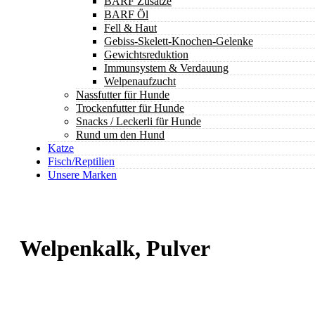
BARF Zusätze
BARF Öl
Fell & Haut
Gebiss-Skelett-Knochen-Gelenke
Gewichtsreduktion
Immunsystem & Verdauung
Welpenaufzucht
Nassfutter für Hunde
Trockenfutter für Hunde
Snacks / Leckerli für Hunde
Rund um den Hund
Katze
Fisch/Reptilien
Unsere Marken
Welpenkalk, Pulver