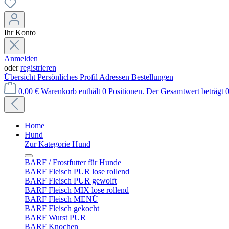
Ihr Konto
Anmelden
oder
registrieren
Übersicht
Persönliches Profil
Adressen
Bestellungen
0,00 €
Warenkorb enthält 0 Positionen. Der Gesamtwert beträgt 0
Home
Hund
Zur Kategorie Hund
BARF / Frostfutter für Hunde
BARF Fleisch PUR lose rollend
BARF Fleisch PUR gewolft
BARF Fleisch MIX lose rollend
BARF Fleisch MENÜ
BARF Fleisch gekocht
BARF Wurst PUR
BARF Knochen