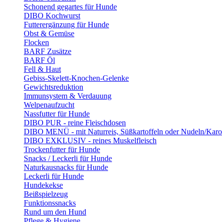
Schonend gegartes für Hunde
DIBO Kochwurst
Futterergänzung für Hunde
Obst & Gemüse
Flocken
BARF Zusätze
BARF Öl
Fell & Haut
Gebiss-Skelett-Knochen-Gelenke
Gewichtsreduktion
Immunsystem & Verdauung
Welpenaufzucht
Nassfutter für Hunde
DIBO PUR - reine Fleischdosen
DIBO MENÜ - mit Naturreis, Süßkartoffeln oder Nudeln/Karo
DIBO EXKLUSIV - reines Muskelfleisch
Trockenfutter für Hunde
Snacks / Leckerli für Hunde
Naturkausnacks für Hunde
Leckerli für Hunde
Hundekekse
Beißspielzeug
Funktionssnacks
Rund um den Hund
Pflege & Hygiene