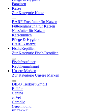
Parasiten
Katze
Zur Kategorie Katze
BARF Frostfutter für Katzen
Futterergänzung für Katzen
Nassfutter für Katzen
Katzenmilch
Pflege & Hygiene
BARF Zusätze
Fisch/Reptilien
Zur Kategorie Fisch/Reptilien
Fischfrostfutter
Reptiliennahrung
Unsere Marken
Zur Kategorie Unsere Marken
DIBO Tierkost GmbH
Bellfor
Canina
cdVet
Carnello
Greenhound
PETMAN