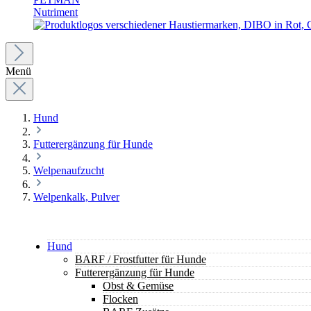
Nutriment
Menü
Hund
Futterergänzung für Hunde
Welpenaufzucht
Welpenkalk, Pulver
Hund
BARF / Frostfutter für Hunde
Futterergänzung für Hunde
Obst & Gemüse
Flocken