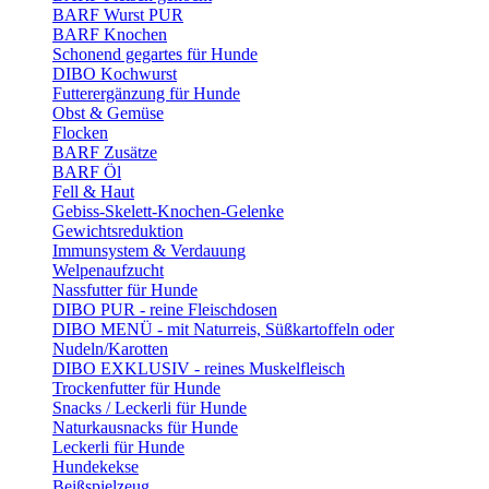
BARF Wurst PUR
BARF Knochen
Schonend gegartes für Hunde
DIBO Kochwurst
Futterergänzung für Hunde
Obst & Gemüse
Flocken
BARF Zusätze
BARF Öl
Fell & Haut
Gebiss-Skelett-Knochen-Gelenke
Gewichtsreduktion
Immunsystem & Verdauung
Welpenaufzucht
Nassfutter für Hunde
DIBO PUR - reine Fleischdosen
DIBO MENÜ - mit Naturreis, Süßkartoffeln oder
Nudeln/Karotten
DIBO EXKLUSIV - reines Muskelfleisch
Trockenfutter für Hunde
Snacks / Leckerli für Hunde
Naturkausnacks für Hunde
Leckerli für Hunde
Hundekekse
Beißspielzeug