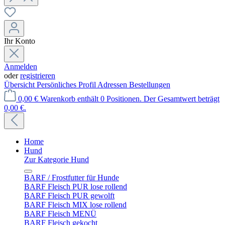
Ihr Konto
Anmelden
oder
registrieren
Übersicht
Persönliches Profil
Adressen
Bestellungen
0,00 €
Warenkorb enthält 0 Positionen. Der Gesamtwert beträgt
0,00 €.
Home
Hund
Zur Kategorie Hund
BARF / Frostfutter für Hunde
BARF Fleisch PUR lose rollend
BARF Fleisch PUR gewolft
BARF Fleisch MIX lose rollend
BARF Fleisch MENÜ
BARF Fleisch gekocht