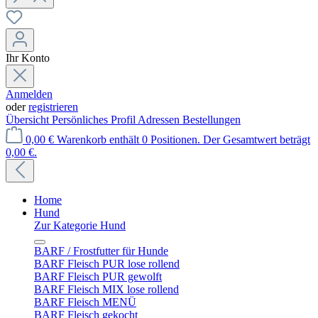
Ihr Konto
Anmelden
oder
registrieren
Übersicht
Persönliches Profil
Adressen
Bestellungen
0,00 €
Warenkorb enthält 0 Positionen. Der Gesamtwert beträgt
0,00 €.
Home
Hund
Zur Kategorie Hund
BARF / Frostfutter für Hunde
BARF Fleisch PUR lose rollend
BARF Fleisch PUR gewolft
BARF Fleisch MIX lose rollend
BARF Fleisch MENÜ
BARF Fleisch gekocht