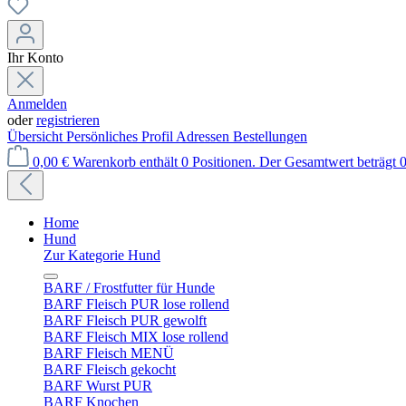
Ihr Konto
Anmelden
oder
registrieren
Übersicht
Persönliches Profil
Adressen
Bestellungen
0,00 €
Warenkorb enthält 0 Positionen. Der Gesamtwert beträgt 0
Home
Hund
Zur Kategorie Hund
BARF / Frostfutter für Hunde
BARF Fleisch PUR lose rollend
BARF Fleisch PUR gewolft
BARF Fleisch MIX lose rollend
BARF Fleisch MENÜ
BARF Fleisch gekocht
BARF Wurst PUR
BARF Knochen