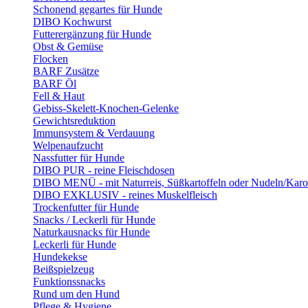
Schonend gegartes für Hunde
DIBO Kochwurst
Futterergänzung für Hunde
Obst & Gemüse
Flocken
BARF Zusätze
BARF Öl
Fell & Haut
Gebiss-Skelett-Knochen-Gelenke
Gewichtsreduktion
Immunsystem & Verdauung
Welpenaufzucht
Nassfutter für Hunde
DIBO PUR - reine Fleischdosen
DIBO MENÜ - mit Naturreis, Süßkartoffeln oder Nudeln/Karo
DIBO EXKLUSIV - reines Muskelfleisch
Trockenfutter für Hunde
Snacks / Leckerli für Hunde
Naturkausnacks für Hunde
Leckerli für Hunde
Hundekekse
Beißspielzeug
Funktionssnacks
Rund um den Hund
Pflege & Hygiene