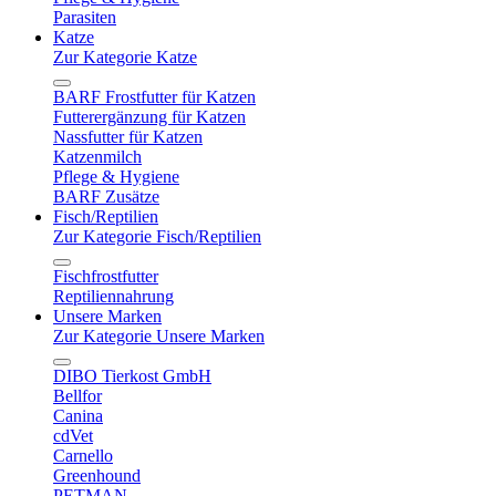
Parasiten
Katze
Zur Kategorie Katze
BARF Frostfutter für Katzen
Futterergänzung für Katzen
Nassfutter für Katzen
Katzenmilch
Pflege & Hygiene
BARF Zusätze
Fisch/Reptilien
Zur Kategorie Fisch/Reptilien
Fischfrostfutter
Reptiliennahrung
Unsere Marken
Zur Kategorie Unsere Marken
DIBO Tierkost GmbH
Bellfor
Canina
cdVet
Carnello
Greenhound
PETMAN